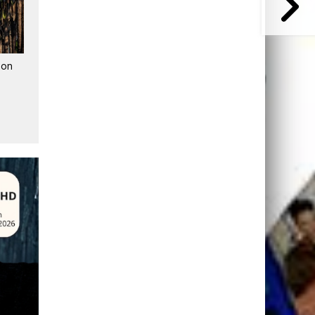
1
Warner Bros. Discovery relance
WBD confirme une offre
:
les pourparlers avec Paramount
révisée, mais maintient son
en
: Netflix furieux, Sarandos
soutien à Netflix
dénonce la désinformation