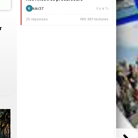
kiki37
il y a 1 j
K
25 réponses
190 361 lectures
r