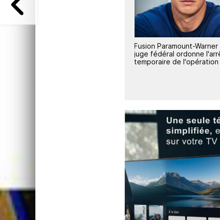
Fusion Paramount-Warner : un
Warner Bros. Discovery va
re les
juge fédéral ordonne l'arrêt
la méga-fusion avec Par
es
temporaire de l'opération
Skydance