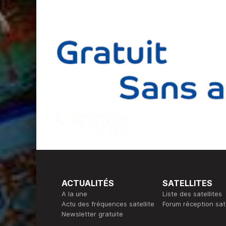
ACTUALITÉS
SATELLITES
A la une
Liste des satellites
Actu des fréquences satellite
Forum réception sate
Newsletter gratuite