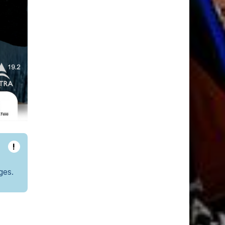
!
ges.