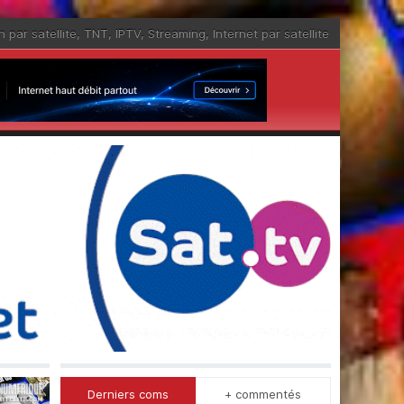
n par satellite
,
TNT
,
IPTV
,
Streaming
,
Internet par satellite
Derniers coms
+ commentés