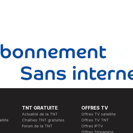
TNT GRATUITE
OFFRES TV
Actualité de la TNT
Offres TV satellite
llite
Chaînes TNT gratuites
Offres TV TNT
Forum de la TNT
Offres IPTV
Offres Streaming