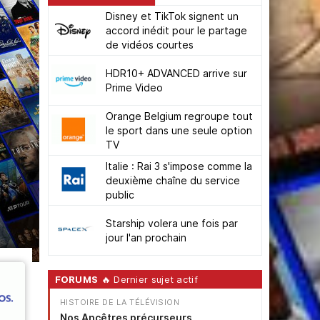
Disney et TikTok signent un
accord inédit pour le partage
de vidéos courtes
HDR10+ ADVANCED arrive sur
Prime Video
Orange Belgium regroupe tout
le sport dans une seule option
TV
Italie : Rai 3 s'impose comme la
deuxième chaîne du service
public
Starship volera une fois par
jour l'an prochain
FORUMS
🔥 Dernier sujet actif
HISTOIRE DE LA TÉLÉVISION
Nos Ancêtres précurseurs