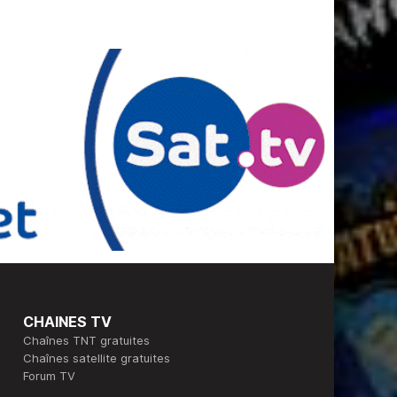
CHAINES TV
Chaînes TNT gratuites
Chaînes satellite gratuites
Forum TV