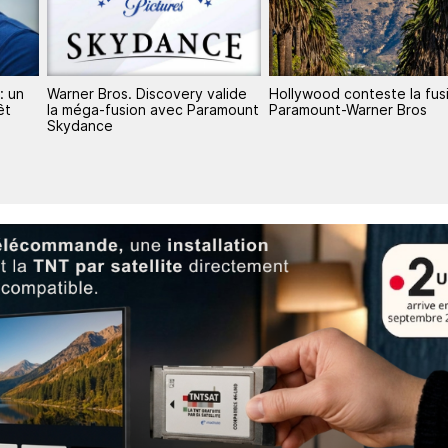
lide
Hollywood conteste la fusion
Netflix renonce au rachat
amount
Paramount-Warner Bros
de Warner Bros. Discovery 
Paramount Skydance seul 
lice