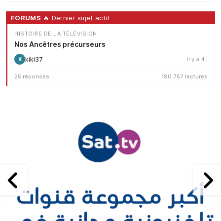
FORUMS
🔥 Dernier sujet actif
HISTOIRE DE LA TÉLÉVISION
Nos Ancêtres précurseurs
kiki37
il y a 4 j
K
25 réponses
190 757 lectures