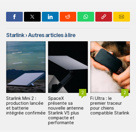
Starlink
› Autres articles à lire
2
2
Starlink Mini 2 :
SpaceX
Fi Ultra : le
S
production lancée
présente sa
premier traceur
d
et batterie
nouvelle antenne
pour chiens
s
intégrée confirmée
Starlink V5 plus
compatible Starlink
S
compacte et
d
performante
c