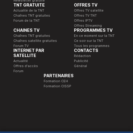
Newsletter gratuite
TNT GRATUITE
OFFRES TV
Actualité de la TNT
Offres TV satellite
Chaînes TNT gratuites
Offres TV TNT
Forum de la TNT
Offres IPTV
Offres Streaming
CHAINES TV
PROGRAMMES TV
Chaînes TNT gratuites
En ce moment sur la TNT
Chaînes satellite gratuites
Ce soir sur la TNT
Forum TV
Tous les programmes
INTERNET PAR
CONTACTS
SATELLITE
Rédaction
Actualité
Publicité
Offres d'accès
Général
Forum
PARTENAIRES
Formation CEH
Formation CISSP