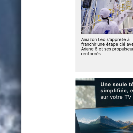
1
13
Ariane 6 déploie avec
Amazon Leo s'apprête à
succès une nouvelle flotte de
franchir une étape clé av
satellites Amazon Leo
Ariane 6 et ses propulseu
renforcés