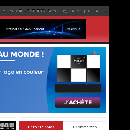
n par satellite
,
TNT
,
IPTV
,
Streaming
,
Internet par satellite
Derniers coms
+ commentés