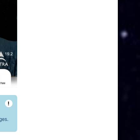
!
ges.