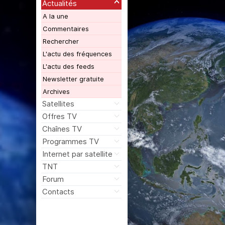
Actualités
A la une
Commentaires
Rechercher
L'actu des fréquences
L'actu des feeds
Newsletter gratuite
Archives
Satellites
Offres TV
Chaînes TV
Programmes TV
Internet par satellite
TNT
Forum
Contacts