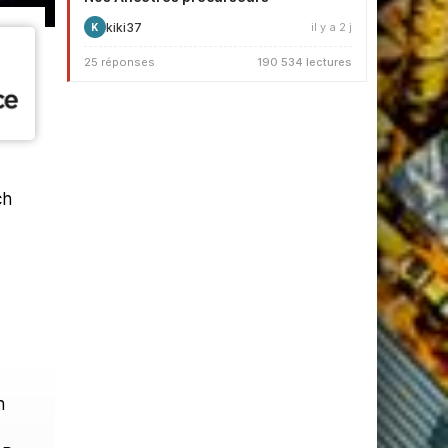
kiki37
il y a 2 j
K
25 réponses
190 534 lectures
ch
n