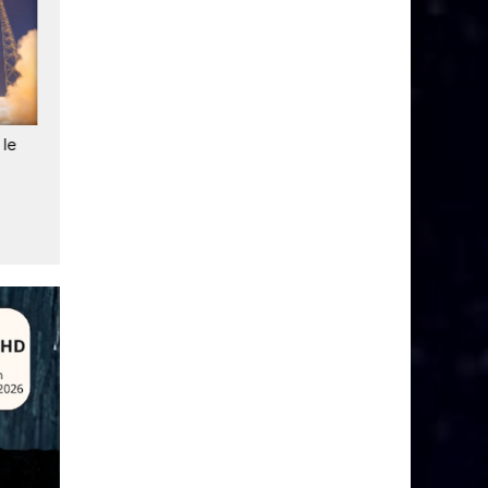
 le
Ariane 6 va lancer deux
Succès de la mission VA266
satellites de plus
Ariane 6 place deux nouve
satellites Galileo en orbite