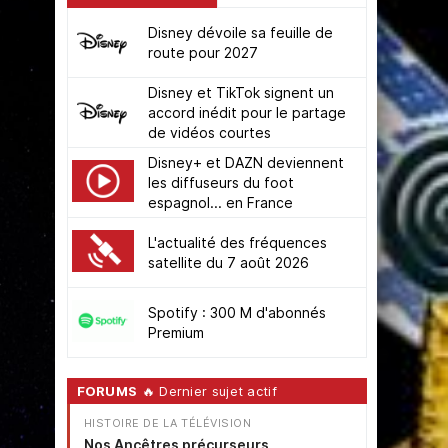
Disney dévoile sa feuille de
route pour 2027
Disney et TikTok signent un
accord inédit pour le partage
de vidéos courtes
Disney+ et DAZN deviennent
les diffuseurs du foot
espagnol... en France
L'actualité des fréquences
satellite du 7 août 2026
Spotify : 300 M d'abonnés
Premium
FORUMS
🔥 Dernier sujet actif
HISTOIRE DE LA TÉLÉVISION
Nos Ancêtres précurseurs