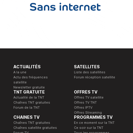
ACTUALITÉS
SATELLITES
A la une
Liste des satellites
Actu des fréquences
Forum réception satellite
satellite
Newsletter gratuite
TNT GRATUITE
OFFRES TV
Actualité de la TNT
Offres TV satellite
Chaînes TNT gratuites
Offres TV TNT
Forum de la TNT
Offres IPTV
Offres Streaming
CHAINES TV
PROGRAMMES TV
Chaînes TNT gratuites
En ce moment sur la TNT
Chaînes satellite gratuites
Ce soir sur la TNT
Forum TV
Tous les programmes