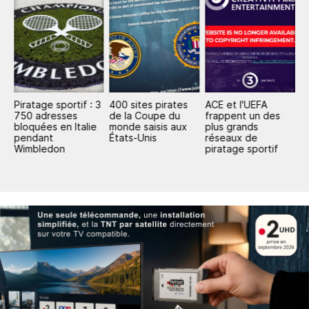
Piratage sportif : 3
400 sites pirates
ACE et l'UEFA
G
:
750 adresses
de la Coupe du
frappent un des
L
es
bloquées en Italie
monde saisis aux
plus grands
l
pendant
États-Unis
réseaux de
l
Wimbledon
piratage sportif