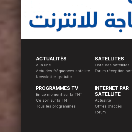
ACTUALITÉS
SATELLITES
A la une
Liste des satellites
Actu des fréquences satellite
Forum réception sate
Newsletter gratuite
PROGRAMMES TV
INTERNET PAR
SATELLITE
En ce moment sur la TNT
Ce soir sur la TNT
Actualité
Tous les programmes
Offres d'accès
Forum