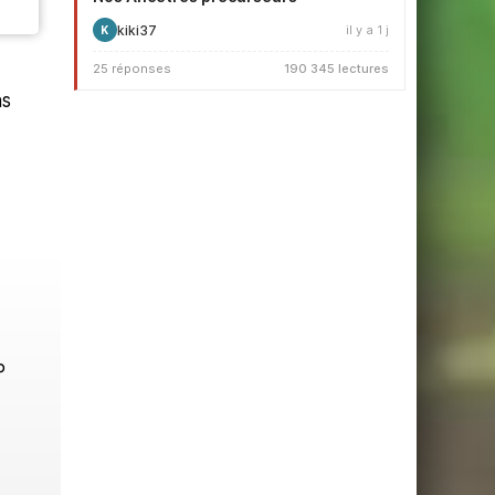
kiki37
il y a 1 j
K
25 réponses
190 345 lectures
ns
P