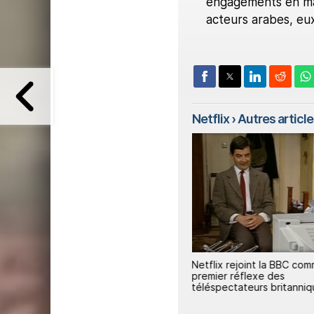
engagements en mat
acteurs arabes, eu
Netflix
› Autres articles
e,
Netflix propose un portrait
Netflix rejoint la BBC co
inédit du coach le plus
premier réflexe des
controversé et titré du football
téléspectateurs britanni
moderne