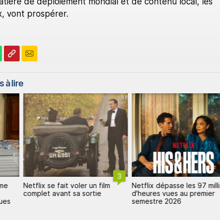
ière de déploiement mondial et de contenu local, les
x, vont prospérer.
 à lire
3
mme
Netflix se fait voler un film
Netflix dépasse les 97 mill
complet avant sa sortie
d'heures vues au premier
ques
semestre 2026