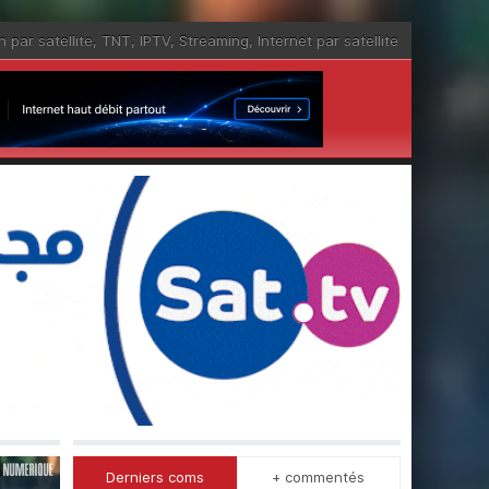
n par satellite
,
TNT
,
IPTV
,
Streaming
,
Internet par satellite
Derniers coms
+ commentés