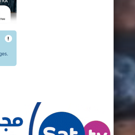
!
ges.