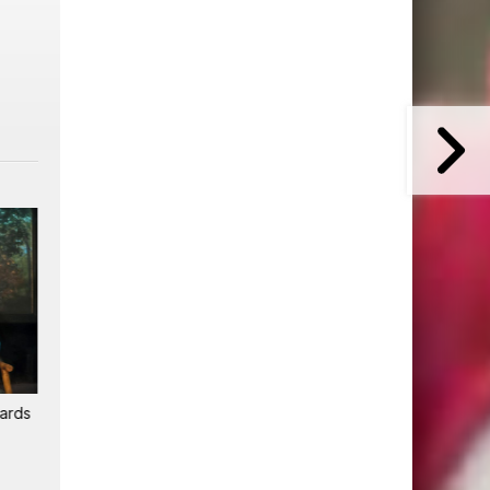
2
iards
Netflix explore le direct et
Succès total pour TF1 sur
les bundles pour enrayer le
Netflix
déclin de l'engagement