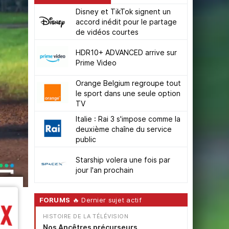
Disney et TikTok signent un
accord inédit pour le partage
de vidéos courtes
HDR10+ ADVANCED arrive sur
Prime Video
Orange Belgium regroupe tout
le sport dans une seule option
TV
Italie : Rai 3 s'impose comme la
deuxième chaîne du service
public
Starship volera une fois par
jour l'an prochain
FORUMS
🔥 Dernier sujet actif
HISTOIRE DE LA TÉLÉVISION
Nos Ancêtres précurseurs