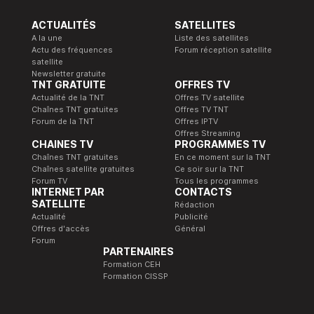
ACTUALITÉS
SATELLITES
A la une
Liste des satellites
Actu des fréquences
Forum réception satellite
satellite
Newsletter gratuite
TNT GRATUITE
OFFRES TV
Actualité de la TNT
Offres TV satellite
Chaînes TNT gratuites
Offres TV TNT
Forum de la TNT
Offres IPTV
Offres Streaming
CHAINES TV
PROGRAMMES TV
Chaînes TNT gratuites
En ce moment sur la TNT
Chaînes satellite gratuites
Ce soir sur la TNT
Forum TV
Tous les programmes
INTERNET PAR
CONTACTS
SATELLITE
Rédaction
Actualité
Publicité
Offres d'accès
Général
Forum
PARTENAIRES
Formation CEH
Formation CISSP