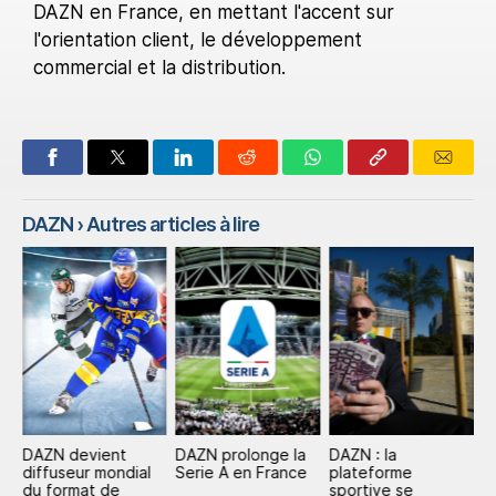
DAZN en France, en mettant l'accent sur
l'orientation client, le développement
commercial et la distribution.
DAZN
› Autres articles à lire
DAZN devient
DAZN prolonge la
DAZN : la
D
diffuseur mondial
Serie A en France
plateforme
s'
s,
du format de
sportive se
A