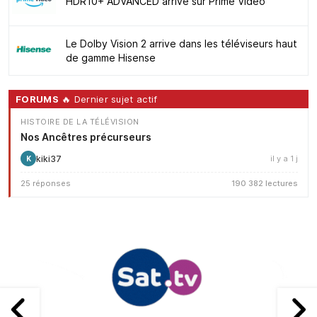
HDR10+ ADVANCED arrive sur Prime Video
Le Dolby Vision 2 arrive dans les téléviseurs haut
de gamme Hisense
FORUMS
🔥 Dernier sujet actif
HISTOIRE DE LA TÉLÉVISION
Nos Ancêtres précurseurs
kiki37
il y a 1 j
K
25 réponses
190 382 lectures