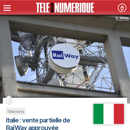
Télécoms
Italie : vente partielle de
RaiWay approuvée