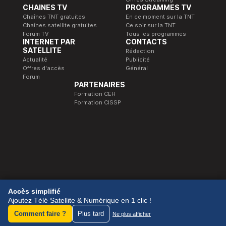
CHAINES TV
PROGRAMMES TV
Chaînes TNT gratuites
En ce moment sur la TNT
Chaînes satellite gratuites
Ce soir sur la TNT
Forum TV
Tous les programmes
INTERNET PAR
CONTACTS
SATELLITE
Rédaction
Actualité
Publicité
Offres d'accès
Général
Forum
PARTENAIRES
Formation CEH
Formation CISSP
© 1989-2026 Télé Satellite et Numérique.
Accès simplifié
Ajoutez Télé Satellite & Numérique en 1 clic !
Comment faire ?
Plus tard
Ne plus afficher