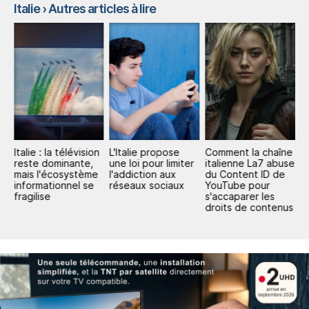
Italie
› Autres articles à lire
n,
Italie : la télévision
L'Italie propose
Comment la chaîne
I
reste dominante,
une loi pour limiter
italienne La7 abuse
a
r
mais l'écosystème
l'addiction aux
du Content ID de
n
informationnel se
réseaux sociaux
YouTube pour
a
fragilise
s'accaparer les
r
droits de contenus
a