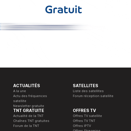
ACTUALITÉS
SATELLITES
A la une
Liste des satellites
Actu des fréquences
Forum réception satellite
satellite
Newsletter gratuite
TNT GRATUITE
OFFRES TV
Actualité de la TNT
Offres TV satellite
Chaînes TNT gratuites
Offres TV TNT
Forum de la TNT
Offres IPTV
Offres Streaming