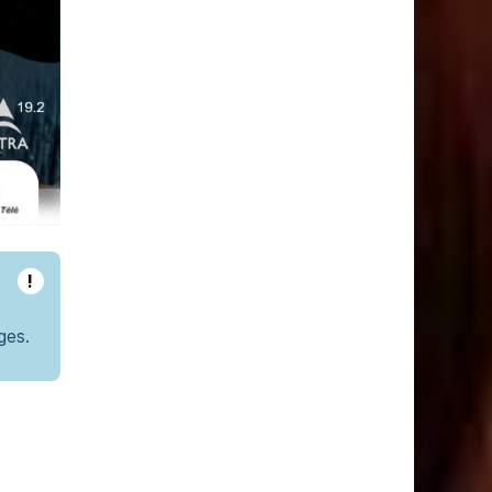
!
ges.