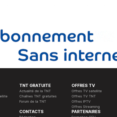
TNT GRATUITE
OFFRES TV
Actualité de la TNT
Offres TV satellite
llite
Chaînes TNT gratuites
Offres TV TNT
Forum de la TNT
Offres IPTV
Offres Streaming
CONTACTS
PARTENAIRES