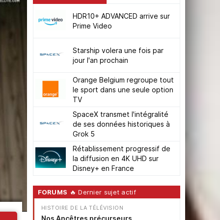
HDR10+ ADVANCED arrive sur
Prime Video
Starship volera une fois par
jour l'an prochain
Orange Belgium regroupe tout
le sport dans une seule option
TV
SpaceX transmet l'intégralité
de ses données historiques à
Grok 5
Rétablissement progressif de
la diffusion en 4K UHD sur
Disney+ en France
FORUMS
🔥 Dernier sujet actif
HISTOIRE DE LA TÉLÉVISION
Nos Ancêtres précurseurs