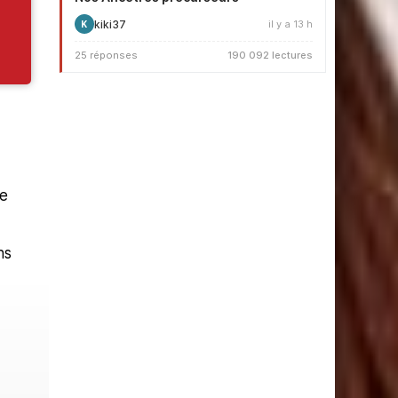
kiki37
il y a 13 h
K
25 réponses
190 092 lectures
te
ns