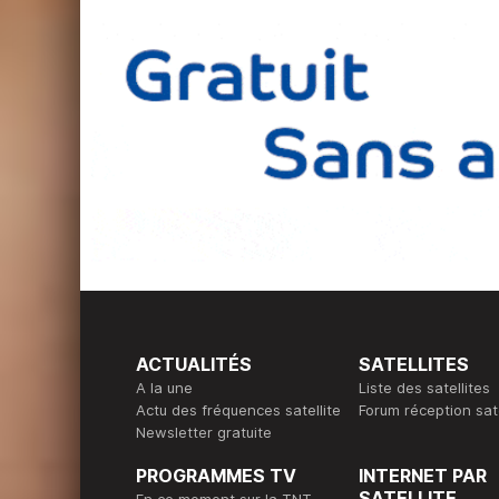
ACTUALITÉS
SATELLITES
A la une
Liste des satellites
Actu des fréquences satellite
Forum réception sate
Newsletter gratuite
PROGRAMMES TV
INTERNET PAR
SATELLITE