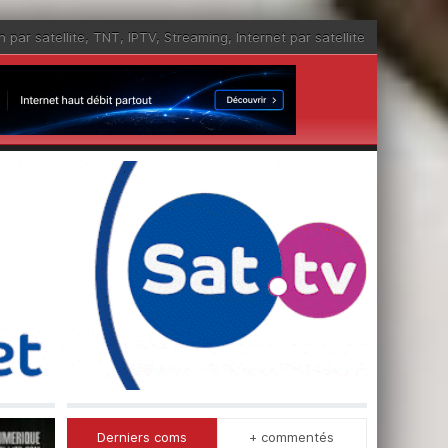
n par satellite
,
TNT
,
IPTV
,
Streaming
,
Internet par satellite
Derniers coms
+ commentés