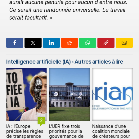
aurait aucune pénurie pour aucun d'entre nous.
Ce serait une randonnée universelle. Le travail
serait facultatif.
»
Intelligence artificielle (IA)
› Autres articles à lire
2
a-
IA : l'Europe
L'UER fixe trois
Naissance d'une
I
précise les règles
priorités pour la
coalition mondiale
E
A
de transparence
gouvernance de
de créateurs pour
r