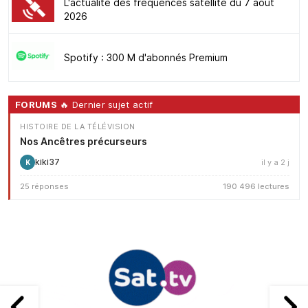
L'actualité des fréquences satellite du 7 août
2026
Spotify : 300 M d'abonnés Premium
FORUMS
🔥 Dernier sujet actif
HISTOIRE DE LA TÉLÉVISION
Nos Ancêtres précurseurs
kiki37
il y a 2 j
K
25 réponses
190 496 lectures