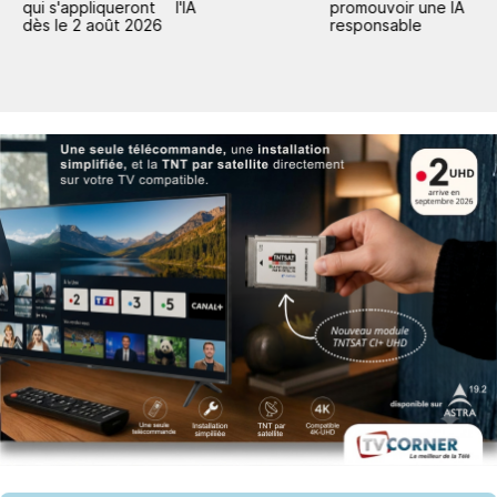
qui s'appliqueront
l'IA
promouvoir une IA
e
dès le 2 août 2026
responsable
L