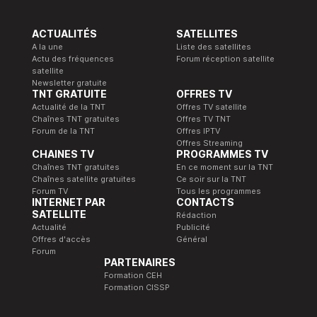
ACTUALITÉS
SATELLITES
A la une
Liste des satellites
Actu des fréquences
Forum réception satellite
satellite
Newsletter gratuite
TNT GRATUITE
OFFRES TV
Actualité de la TNT
Offres TV satellite
Chaînes TNT gratuites
Offres TV TNT
Forum de la TNT
Offres IPTV
Offres Streaming
CHAINES TV
PROGRAMMES TV
Chaînes TNT gratuites
En ce moment sur la TNT
Chaînes satellite gratuites
Ce soir sur la TNT
Forum TV
Tous les programmes
INTERNET PAR
CONTACTS
SATELLITE
Rédaction
Actualité
Publicité
Offres d'accès
Général
Forum
PARTENAIRES
Formation CEH
Formation CISSP