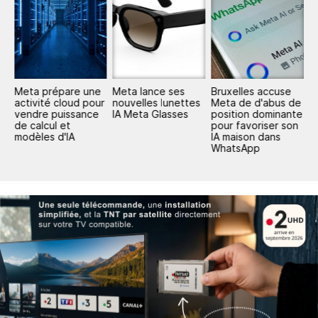
Meta prépare une
Meta lance ses
Bruxelles accuse
M
activité cloud pour
nouvelles lunettes
Meta de d'abus de
l
ux
vendre puissance
IA Meta Glasses
position dominante
e
de calcul et
pour favoriser son
f
modèles d'IA
IA maison dans
é
WhatsApp
r