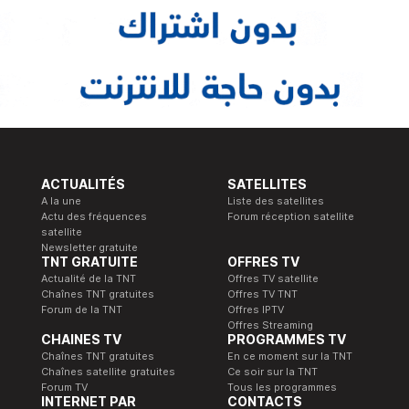
ACTUALITÉS
SATELLITES
A la une
Liste des satellites
Actu des fréquences
Forum réception satellite
satellite
Newsletter gratuite
TNT GRATUITE
OFFRES TV
Actualité de la TNT
Offres TV satellite
Chaînes TNT gratuites
Offres TV TNT
Forum de la TNT
Offres IPTV
Offres Streaming
CHAINES TV
PROGRAMMES TV
Chaînes TNT gratuites
En ce moment sur la TNT
Chaînes satellite gratuites
Ce soir sur la TNT
Forum TV
Tous les programmes
INTERNET PAR
CONTACTS