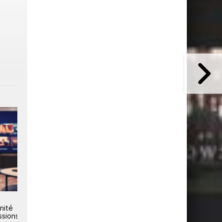
Comcast dévoile StreamStore,
Comcast tente de ralentir l
té
sa plateforme de gestion du
fuite de ses abonnés
ions
streaming