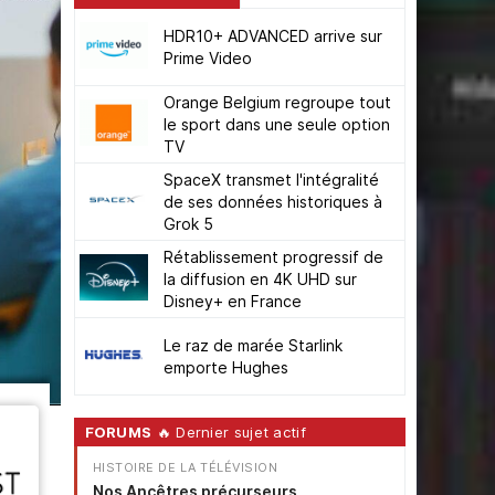
HDR10+ ADVANCED arrive sur
Prime Video
Orange Belgium regroupe tout
le sport dans une seule option
TV
SpaceX transmet l'intégralité
de ses données historiques à
Grok 5
Rétablissement progressif de
la diffusion en 4K UHD sur
Disney+ en France
Le raz de marée Starlink
emporte Hughes
FORUMS
🔥 Dernier sujet actif
HISTOIRE DE LA TÉLÉVISION
Nos Ancêtres précurseurs