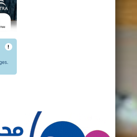
!
ges.