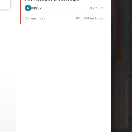
kiki37
il y a 6 h
K
25 réponses
190 034 lectures