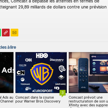
nces, Comcast a dépassé les attentes en termes de
atteignant 29,89 milliards de dollars contre une prévision
les à lire
3
Ads au
Comcast dans la course
Comcast prévoit une
hannel
pour Warner Bros Discovery
restructuration de son uni
Xfinity avec des suppress