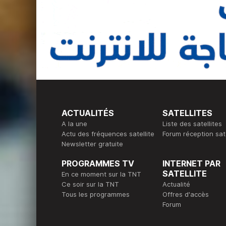
ACTUALITÉS
SATELLITES
A la une
Liste des satellites
Actu des fréquences satellite
Forum réception sate
Newsletter gratuite
PROGRAMMES TV
INTERNET PAR
SATELLITE
En ce moment sur la TNT
Ce soir sur la TNT
Actualité
Tous les programmes
Offres d'accès
Forum