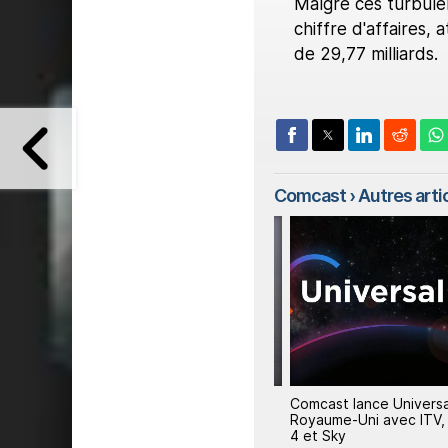
Malgré ces turbule
chiffre d'affaires, 
de 29,77 milliards.
Comcast
› Autres artic
der
Brian Roberts réorganise
Comcast lance Universal 
Comcast : NBCUniversal prend
Royaume-Uni avec ITV, C
son autonomie
4 et Sky