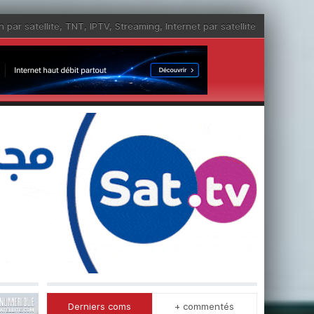
n par satellite
,
TNT
,
IPTV
,
Streaming
,
Internet par satellite
Derniers coms
+ commentés