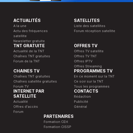
ACTUALITÉS
SATELLITES
A la une
Liste des satellites
Actu des fréquences
Forum réception satellite
satellite
Newsletter gratuite
TNT GRATUITE
OFFRES TV
Actualité de la TNT
Offres TV satellite
Chaînes TNT gratuites
Offres TV TNT
Forum de la TNT
Offres IPTV
Offres Streaming
CHAINES TV
PROGRAMMES TV
Chaînes TNT gratuites
En ce moment sur la TNT
Chaînes satellite gratuites
Ce soir sur la TNT
Forum TV
Tous les programmes
INTERNET PAR
CONTACTS
SATELLITE
Rédaction
Actualité
Publicité
Offres d'accès
Général
Forum
PARTENAIRES
Formation CEH
Formation CISSP