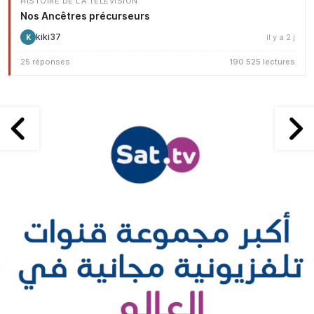
HISTOIRE DE LA TÉLÉVISION
Nos Ancêtres précurseurs
kiki37
il y a 2 j
K
25 réponses
190 525 lectures