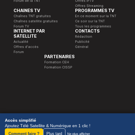
Forum de la TNT
Offres IPTV
Offres Streaming
CHAINES TV
PROGRAMMES TV
Chaînes TNT gratuites
En ce moment sur la TNT
Chaînes satellite gratuites
Ce soir sur la TNT
Forum TV
Tous les programmes
INTERNET PAR
CONTACTS
SATELLITE
Rédaction
Actualité
Publicité
Offres d'accès
Général
Forum
PARTENAIRES
Formation CEH
Formation CISSP
© 1989-2026 Télé Satellite et Numérique.
Accès simplifié
Ajoutez Télé Satellite & Numérique en 1 clic !
Comment faire ?
Plus tard
Ne plus afficher