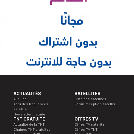
ACTUALITÉS
SATELLITES
A la une
Liste des satellites
Actu des fréquences
Forum réception satellite
satellite
Newsletter gratuite
TNT GRATUITE
OFFRES TV
Actualité de la TNT
Offres TV satellite
Chaînes TNT gratuites
Offres TV TNT