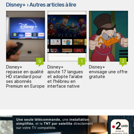
Disney+
› Autres articles à lire
9
1
2
Disney+
Disney+
Disney+
L
repasse en qualité
ajoute 17 langues
envisage une offre
s
HD standard pour
et adopte l'arabe
gratuite
l
ses abonnés
et l'hébreu en
Premium en Europe
interface native