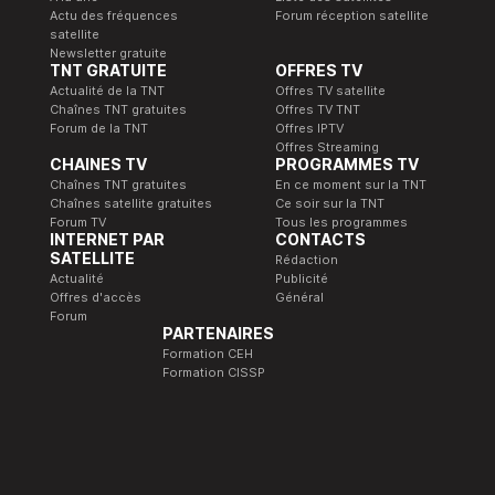
Actu des fréquences
Forum réception satellite
satellite
Newsletter gratuite
TNT GRATUITE
OFFRES TV
Actualité de la TNT
Offres TV satellite
Chaînes TNT gratuites
Offres TV TNT
Forum de la TNT
Offres IPTV
Offres Streaming
CHAINES TV
PROGRAMMES TV
Chaînes TNT gratuites
En ce moment sur la TNT
Chaînes satellite gratuites
Ce soir sur la TNT
Forum TV
Tous les programmes
INTERNET PAR
CONTACTS
SATELLITE
Rédaction
Actualité
Publicité
Offres d'accès
Général
Forum
PARTENAIRES
Formation CEH
Formation CISSP