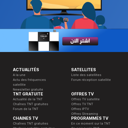
ACTUALITÉS
SATELLITES
A la une
Liste des satellites
Actu des fréquences
Forum réception satellite
satellite
Newsletter gratuite
TNT GRATUITE
OFFRES TV
Actualité de la TNT
Offres TV satellite
Chaînes TNT gratuites
Offres TV TNT
Forum de la TNT
Offres IPTV
Offres Streaming
CHAINES TV
PROGRAMMES TV
Chaînes TNT gratuites
En ce moment sur la TNT