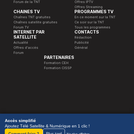
Forum de la TNT
Offres IPTV
Offres Streaming
CHAINES TV
PROGRAMMES TV
Chaînes TNT gratuites
En ce moment sur la TNT
Chaînes satellite gratuites
Ce soir sur la TNT
Forum TV
Tous les programmes
INTERNET PAR
CONTACTS
SATELLITE
Rédaction
Actualité
Publicité
Offres d'accès
Général
Forum
PARTENAIRES
Formation CEH
Formation CISSP
© 1989-2026 Télé Satellite et Numérique.
Accès simplifié
Ajoutez Télé Satellite & Numérique en 1 clic !
Comment faire ?
Plus tard
Ne plus afficher