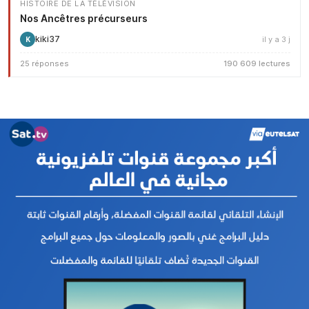
HISTOIRE DE LA TÉLÉVISION
Nos Ancêtres précurseurs
kiki37
il y a 3 j
K
25 réponses
190 609 lectures