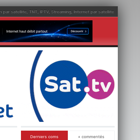
n par satellite
,
TNT
,
IPTV
,
Streaming
,
Internet par satellite
Derniers coms
+ commentés