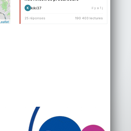
kiki37
il y a 1 j
K
25 réponses
190 403 lectures
Leaflet