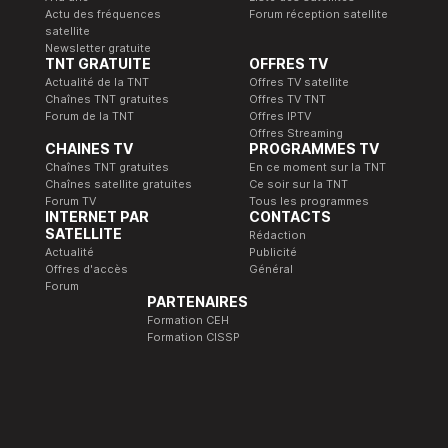
Actu des fréquences
Forum réception satellite
satellite
Newsletter gratuite
TNT GRATUITE
OFFRES TV
Actualité de la TNT
Offres TV satellite
Chaînes TNT gratuites
Offres TV TNT
Forum de la TNT
Offres IPTV
Offres Streaming
CHAINES TV
PROGRAMMES TV
Chaînes TNT gratuites
En ce moment sur la TNT
Chaînes satellite gratuites
Ce soir sur la TNT
Forum TV
Tous les programmes
INTERNET PAR
CONTACTS
SATELLITE
Rédaction
Actualité
Publicité
Offres d'accès
Général
Forum
PARTENAIRES
Formation CEH
Formation CISSP