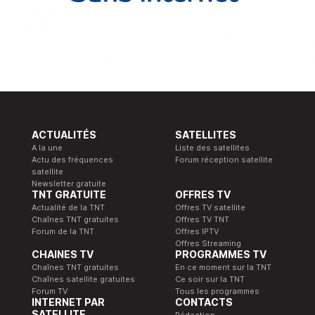
ACTUALITÉS
SATELLITES
A la une
Liste des satellites
Actu des fréquences
Forum réception satellite
satellite
Newsletter gratuite
TNT GRATUITE
OFFRES TV
Actualité de la TNT
Offres TV satellite
Chaînes TNT gratuites
Offres TV TNT
Forum de la TNT
Offres IPTV
Offres Streaming
CHAINES TV
PROGRAMMES TV
Chaînes TNT gratuites
En ce moment sur la TNT
Chaînes satellite gratuites
Ce soir sur la TNT
Forum TV
Tous les programmes
INTERNET PAR
CONTACTS
SATELLITE
Rédaction