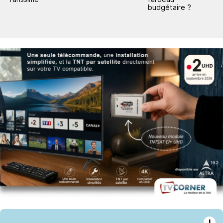
budgétaire ?
l
i
!