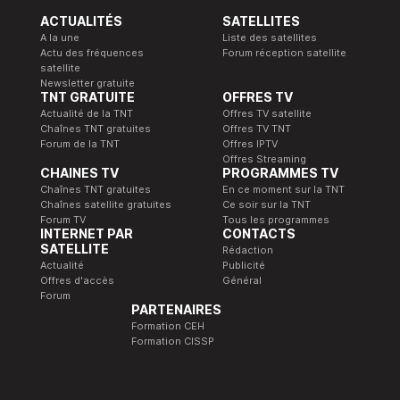
ACTUALITÉS
SATELLITES
A la une
Liste des satellites
Actu des fréquences
Forum réception satellite
satellite
Newsletter gratuite
TNT GRATUITE
OFFRES TV
Actualité de la TNT
Offres TV satellite
Chaînes TNT gratuites
Offres TV TNT
Forum de la TNT
Offres IPTV
Offres Streaming
CHAINES TV
PROGRAMMES TV
Chaînes TNT gratuites
En ce moment sur la TNT
Chaînes satellite gratuites
Ce soir sur la TNT
Forum TV
Tous les programmes
INTERNET PAR
CONTACTS
SATELLITE
Rédaction
Actualité
Publicité
Offres d'accès
Général
Forum
PARTENAIRES
Formation CEH
Formation CISSP