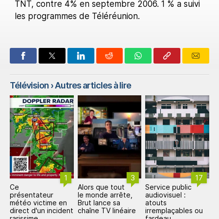
TNT, contre 4% en septembre 2006. 1 % a suivi
les programmes de Téléréunion.
Télévision
› Autres articles à lire
3
17
Alors que tout
Service public
Ecrans OLED sans
Ar
le monde arrête,
audiovisuel :
polariseur : forte
P
Brut lance sa
atouts
croissance d'ici
a
nt
chaîne TV linéaire
irremplaçables ou
2032
c
fardeau
e