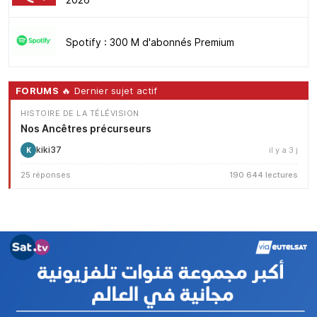
Spotify : 300 M d'abonnés Premium
FORUMS
🔥 Dernier sujet actif
HISTOIRE DE LA TÉLÉVISION
Nos Ancêtres précurseurs
kiki37
il y a 3 j
K
25 réponses
190 644 lectures