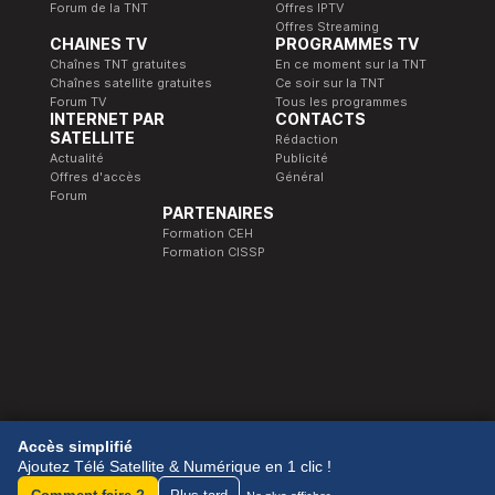
Forum de la TNT
Offres IPTV
Offres Streaming
CHAINES TV
PROGRAMMES TV
Chaînes TNT gratuites
En ce moment sur la TNT
Chaînes satellite gratuites
Ce soir sur la TNT
Forum TV
Tous les programmes
INTERNET PAR
CONTACTS
SATELLITE
Rédaction
Actualité
Publicité
Offres d'accès
Général
Forum
PARTENAIRES
Formation CEH
Formation CISSP
© 1989-2026 Télé Satellite et Numérique.
Accès simplifié
Ajoutez Télé Satellite & Numérique en 1 clic !