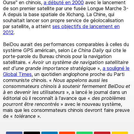
Ourse" en chinois,
a débuté en 2000
avec le lancement
de son premier satellite par une fusée Longue Marche 3-
A depuis la base spatiale de Xichang. La Chine, qui
souhaitait lancer son propre service de géolocalisation
par satellite, a atteint
ses objectifs de lancement en
2012
.
BeiDou aurait des performances comparables à celles du
système GPS américain, selon
Le China Daily
qui cite le
porte-parole du Bureau chinois pour la navigation
satellitaire. «
Avoir un système de navigation satellitaire
est d'une grande importance stratégique
»,
a souligné le
Global Times
, un quotidien anglophone proche du Parti
communiste chinois. «
Nous appelons aussi les
consommateurs chinois à soutenir fermement BeiDou et
à en devenir les utilisateurs
», a lancé le journal dans un
éditorial où il reconnaît à l'avance que «
des problèmes
pourront être rencontrés
» avec le nouveau système,
mais que les consommateurs chinois devront faire preuve
de «
tolérance
».