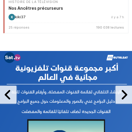
HISTOIRE DE LA TÉLÉVISION
Nos Ancêtres précurseurs
kiki37
il y a 7 h
K
25 réponses
190 038 lectures