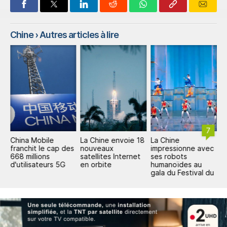
Chine
› Autres articles à lire
7
China Mobile
La Chine envoie 18
La Chine
L
franchit le cap des
nouveaux
impressionne avec
t
668 millions
satellites Internet
ses robots
s
d'utilisateurs 5G
en orbite
humanoïdes au
m
gala du Festival du
v
Printemps