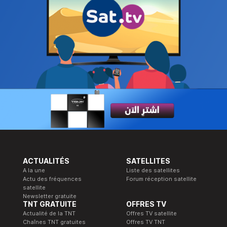
ACTUALITÉS
SATELLITES
A la une
Liste des satellites
Actu des fréquences
Forum réception satellite
satellite
Newsletter gratuite
TNT GRATUITE
OFFRES TV
Actualité de la TNT
Offres TV satellite
Chaînes TNT gratuites
Offres TV TNT