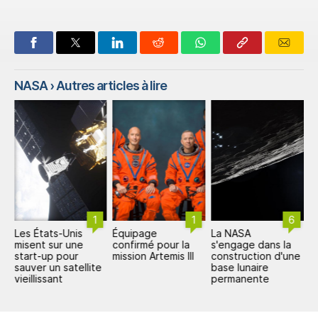
NASA
› Autres articles à lire
1
1
6
Les États-Unis
Équipage
La NASA
L
misent sur une
confirmé pour la
s'engage dans la
6
start-up pour
mission Artemis III
construction d'une
a
sauver un satellite
base lunaire
vieillissant
permanente