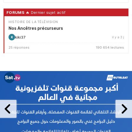
FORUMS
🔥 Dernier sujet actif
HISTOIRE DE LA TÉLÉVISION
Nos Ancêtres précurseurs
kiki37
il y a 3 j
K
25 réponses
190 654 lectures