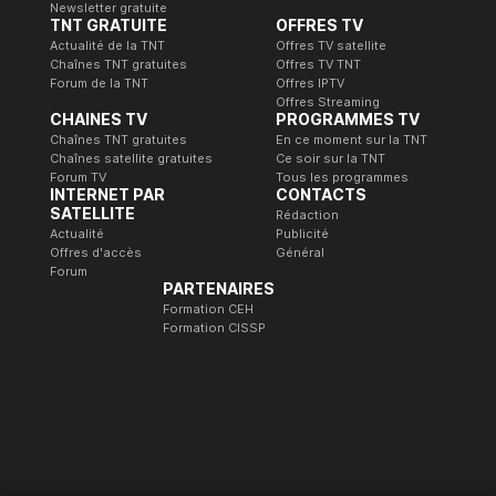
Newsletter gratuite
TNT GRATUITE
OFFRES TV
Actualité de la TNT
Offres TV satellite
Chaînes TNT gratuites
Offres TV TNT
Forum de la TNT
Offres IPTV
Offres Streaming
CHAINES TV
PROGRAMMES TV
Chaînes TNT gratuites
En ce moment sur la TNT
Chaînes satellite gratuites
Ce soir sur la TNT
Forum TV
Tous les programmes
INTERNET PAR
CONTACTS
SATELLITE
Rédaction
Actualité
Publicité
Offres d'accès
Général
Forum
PARTENAIRES
Formation CEH
Formation CISSP