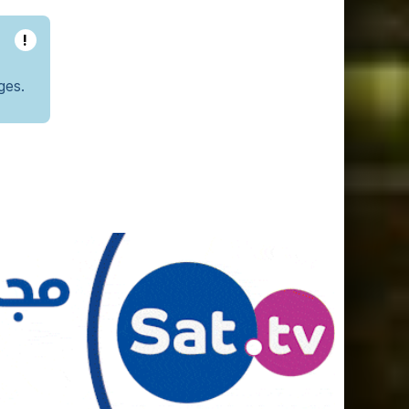
!
ges.