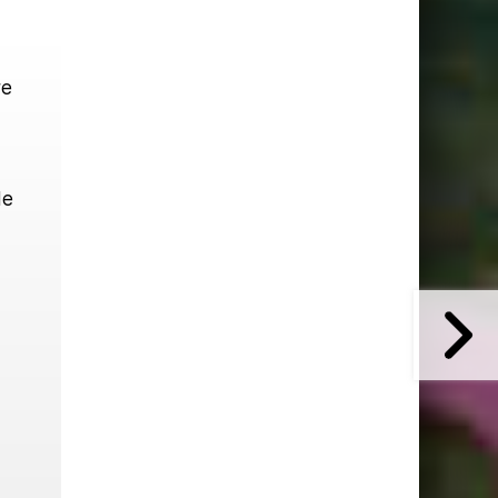
re
de