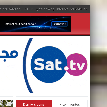
n par satellite
,
TNT
,
IPTV
,
Streaming
,
Internet par satellite
Derniers coms
+ commentés