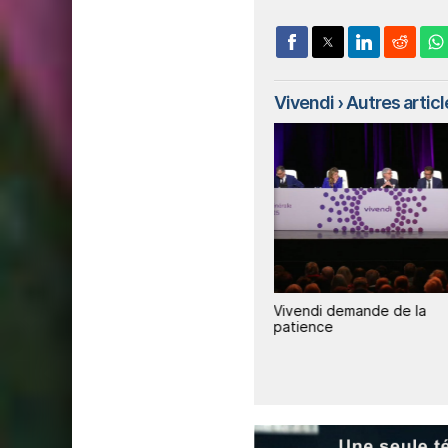
Vivendi
› Autres article
anal+,
AMF / Bolloré / Ciam: Vivendi se
Vivendi demande de la
pourvoit en cassation
patience