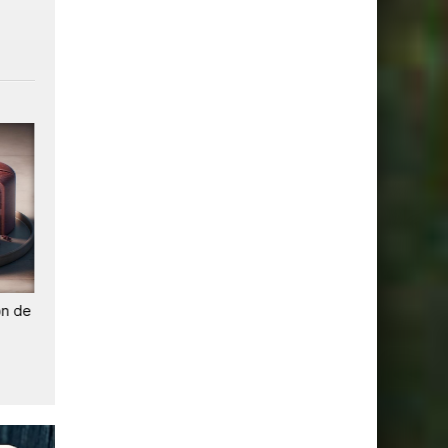
on de
Scission chez Vivendi : Canal+,
AMF / Bolloré / Ciam: Viven
Havas et Louis Hachette
pourvoit en cassation
bientôt indépendants