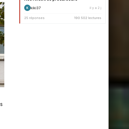
kiki37
il y a 2 j
K
25 réponses
190 502 lectures
és