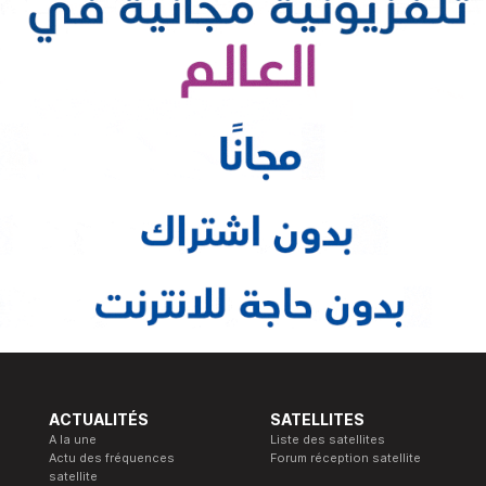
ACTUALITÉS
SATELLITES
A la une
Liste des satellites
Actu des fréquences
Forum réception satellite
satellite