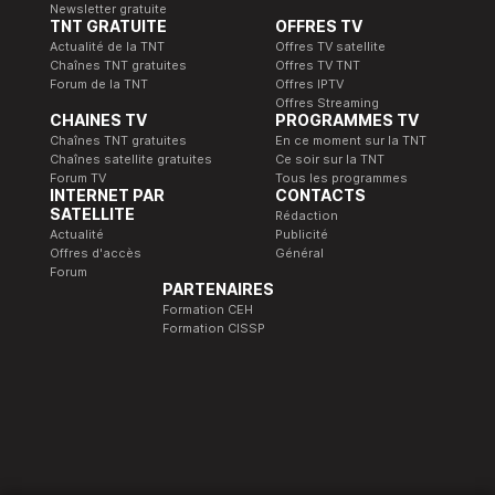
Newsletter gratuite
TNT GRATUITE
OFFRES TV
Actualité de la TNT
Offres TV satellite
Chaînes TNT gratuites
Offres TV TNT
Forum de la TNT
Offres IPTV
Offres Streaming
CHAINES TV
PROGRAMMES TV
Chaînes TNT gratuites
En ce moment sur la TNT
Chaînes satellite gratuites
Ce soir sur la TNT
Forum TV
Tous les programmes
INTERNET PAR
CONTACTS
SATELLITE
Rédaction
Actualité
Publicité
Offres d'accès
Général
Forum
PARTENAIRES
Formation CEH
Formation CISSP