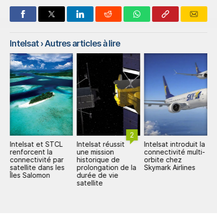
Intelsat
› Autres articles à lire
2
Intelsat et STCL
Intelsat réussit
Intelsat introduit la
I
renforcent la
une mission
connectivité multi-
u
connectivité par
historique de
orbite chez
a
satellite dans les
prolongation de la
Skymark Airlines
F
Îles Salomon
durée de vie
satellite