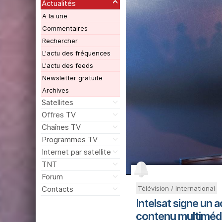
Actualités
A la une
Commentaires
Rechercher
L'actu des fréquences
L'actu des feeds
Newsletter gratuite
Archives
Satellites
Offres TV
Chaînes TV
Programmes TV
Internet par satellite
TNT
Forum
Télévision / International
Contacts
Intelsat signe un 
contenu multiméd