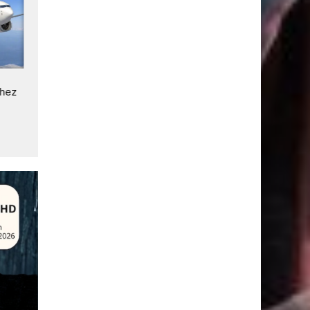
Intelsat décroche un contrat
Intelsat connecte les forc
chez
clé avec l'US Space Force
l'ordre américaines avec la
technologie satellite