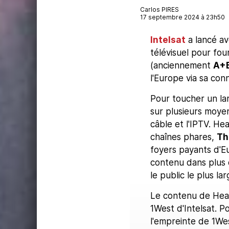
Carlos PIRES
17 septembre 2024 à 23h50
Intelsat
a lancé av
télévisuel pour fou
(anciennement
A+
l'Europe via sa conn
Pour toucher un lar
sur plusieurs moyen
câble et l'IPTV. H
chaînes phares,
Th
foyers payants d'Eu
contenu dans plus d
le public le plus lar
Le contenu de Hear
1West d'Intelsat. 
l'empreinte de 1Wes