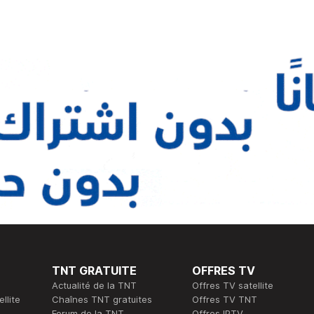
TNT GRATUITE
OFFRES TV
Actualité de la TNT
Offres TV satellite
llite
Chaînes TNT gratuites
Offres TV TNT
Forum de la TNT
Offres IPTV