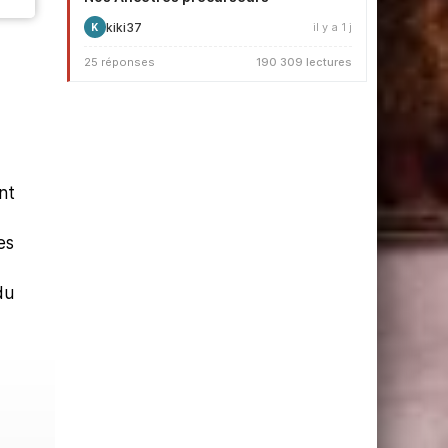
kiki37
il y a 1 j
K
25 réponses
190 309 lectures
nt
es
du