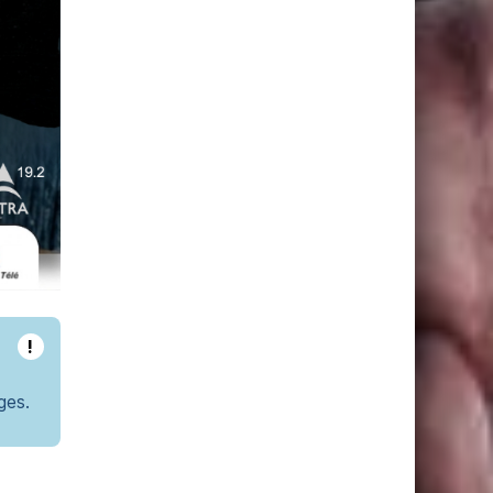
!
ges.