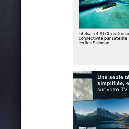
ostent
Intelsat et WPDI lancent une
Intelsat et STCL renforcen
pour
initiative satellitaire pour
connectivité par satellite
l'éducation en Afrique de l'Est
les Îles Salomon