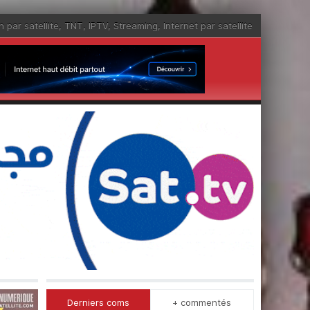
n par satellite
,
TNT
,
IPTV
,
Streaming
,
Internet par satellite
Derniers coms
+ commentés