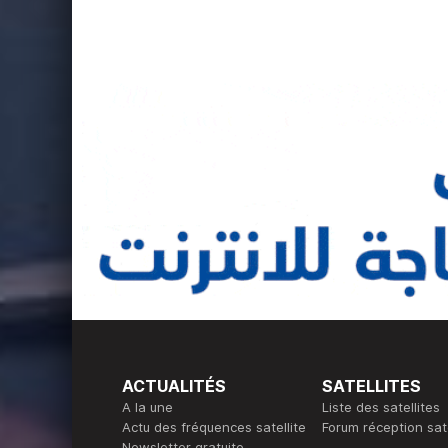
ACTUALITÉS
SATELLITES
A la une
Liste des satellites
Actu des fréquences satellite
Forum réception sate
Newsletter gratuite