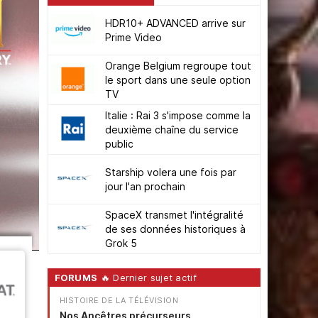
HDR10+ ADVANCED arrive sur
Prime Video
Orange Belgium regroupe tout
le sport dans une seule option
TV
Italie : Rai 3 s'impose comme la
deuxième chaîne du service
public
Starship volera une fois par
jour l'an prochain
SpaceX transmet l'intégralité
de ses données historiques à
Grok 5
FORUMS
🔥 Dernier sujet actif
HISTOIRE DE LA TÉLÉVISION
Nos Ancêtres précurseurs