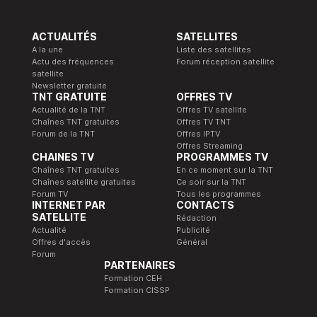
ACTUALITÉS
SATELLITES
A la une
Liste des satellites
Actu des fréquences
Forum réception satellite
satellite
Newsletter gratuite
TNT GRATUITE
OFFRES TV
Actualité de la TNT
Offres TV satellite
Chaînes TNT gratuites
Offres TV TNT
Forum de la TNT
Offres IPTV
Offres Streaming
CHAINES TV
PROGRAMMES TV
Chaînes TNT gratuites
En ce moment sur la TNT
Chaînes satellite gratuites
Ce soir sur la TNT
Forum TV
Tous les programmes
INTERNET PAR
CONTACTS
SATELLITE
Rédaction
Actualité
Publicité
Offres d'accès
Général
Forum
PARTENAIRES
Formation CEH
Formation CISSP