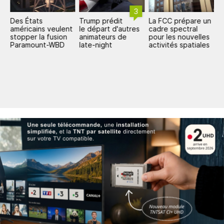
3
Des États
Trump prédit
La FCC prépare un
T
américains veulent
le départ d'autres
cadre spectral
o
stopper la fusion
animateurs de
pour les nouvelles
s
ur
Paramount-WBD
late-night
activités spatiales