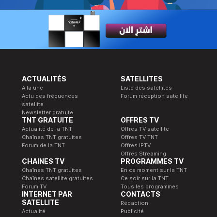
ACTUALITÉS
SATELLITES
A la une
Liste des satellites
Actu des fréquences
Forum réception satellite
satellite
Newsletter gratuite
TNT GRATUITE
OFFRES TV
Actualité de la TNT
Offres TV satellite
Chaînes TNT gratuites
Offres TV TNT
Forum de la TNT
Offres IPTV
Offres Streaming
CHAINES TV
PROGRAMMES TV
Chaînes TNT gratuites
En ce moment sur la TNT
Chaînes satellite gratuites
Ce soir sur la TNT
Forum TV
Tous les programmes
INTERNET PAR
CONTACTS
SATELLITE
Rédaction
Actualité
Publicité