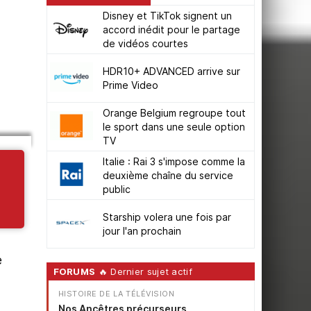
Disney et TikTok signent un
accord inédit pour le partage
de vidéos courtes
HDR10+ ADVANCED arrive sur
Prime Video
Orange Belgium regroupe tout
le sport dans une seule option
TV
Italie : Rai 3 s'impose comme la
deuxième chaîne du service
public
Starship volera une fois par
jour l'an prochain
e
FORUMS
🔥 Dernier sujet actif
HISTOIRE DE LA TÉLÉVISION
Nos Ancêtres précurseurs