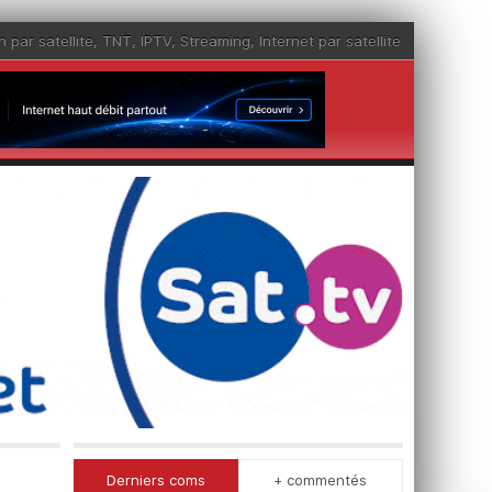
n par satellite
,
TNT
,
IPTV
,
Streaming
,
Internet par satellite
Derniers coms
+ commentés