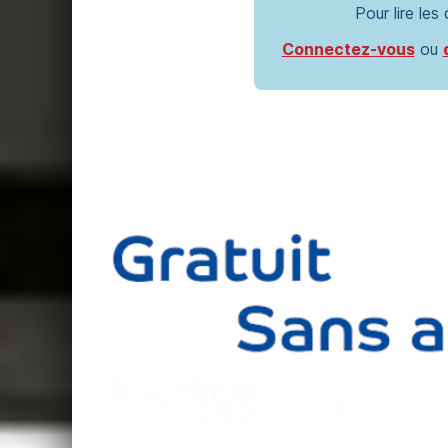
Pour lire les
Connectez-vous
ou