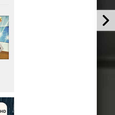
4
Plus de 3 milliards
L'IA et le mobile rebattent 
d'abonnements 5G dans le
cartes du web mondial
monde