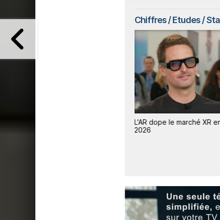
Chiffres / Etudes / St
en
Le marché des smartphones
L'AR dope le marché XR e
lution
s'effondre, Apple résiste et
2026
gagne des parts