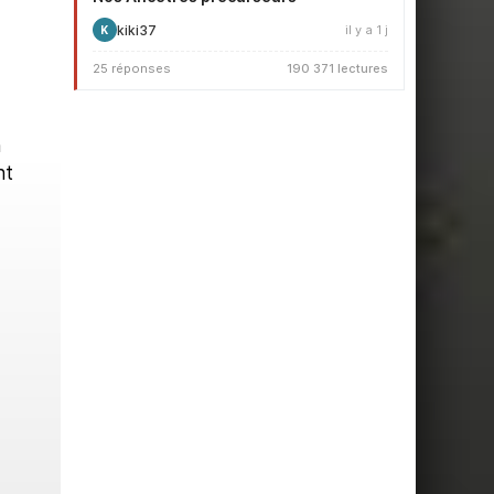
kiki37
il y a 1 j
K
25 réponses
190 371 lectures
n
nt