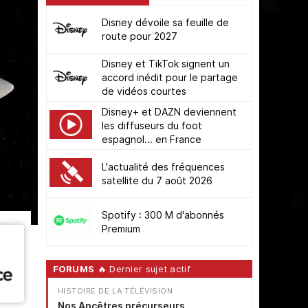
Disney dévoile sa feuille de
route pour 2027
Disney et TikTok signent un
accord inédit pour le partage
de vidéos courtes
Disney+ et DAZN deviennent
les diffuseurs du foot
espagnol... en France
L'actualité des fréquences
satellite du 7 août 2026
Spotify : 300 M d'abonnés
Premium
FORUMS
🔥 Dernier sujet actif
HISTOIRE DE LA TÉLÉVISION
Nos Ancêtres précurseurs