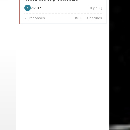
kiki37
il y a 2 j
K
25 réponses
190 539 lectures