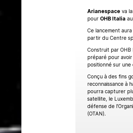
Arianespace
va la
pour
OHB Italia
au 
Ce lancement aura l
partir du Centre sp
Construit par OHB 
préparé pour avoir
positionné sur une 
Conçu à des fins go
reconnaissance à h
pourra capturer plu
satellite, le Luxem
défense de l’Organi
(OTAN).