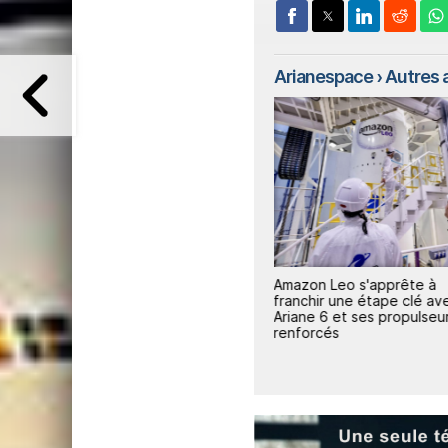
Arianespace
› Autres a
1
13
Ariane 6 déploie avec
Amazon Leo s'apprête à
succès une nouvelle flotte de
franchir une étape clé av
satellites Amazon Leo
Ariane 6 et ses propulseu
renforcés