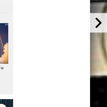
 le
Ariane 6 va lancer deux
Succès de la mission VA266
satellites de plus
Ariane 6 place deux nouve
satellites Galileo en orbite