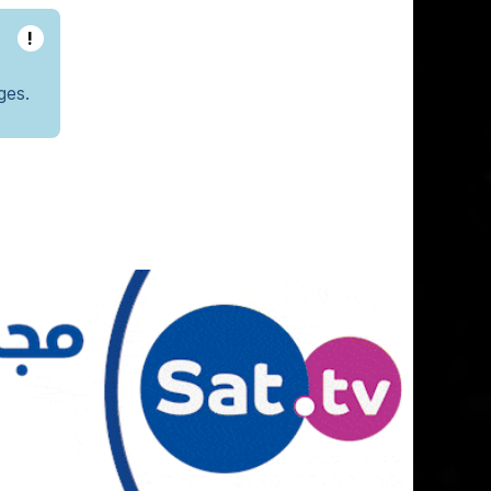
!
ges.