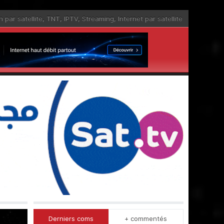
n par satellite
,
TNT
,
IPTV
,
Streaming
,
Internet par satellite
Derniers coms
+ commentés