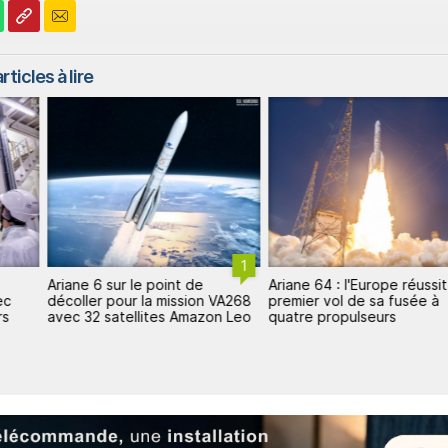
rticles à lire
1
Ariane 6 sur le point de
Ariane 64 : l'Europe réussit
ec
décoller pour la mission VA268
premier vol de sa fusée à
rs
avec 32 satellites Amazon Leo
quatre propulseurs