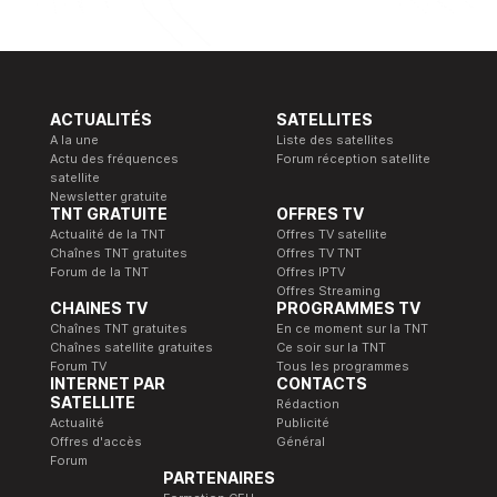
ACTUALITÉS
SATELLITES
A la une
Liste des satellites
Actu des fréquences
Forum réception satellite
satellite
Newsletter gratuite
TNT GRATUITE
OFFRES TV
Actualité de la TNT
Offres TV satellite
Chaînes TNT gratuites
Offres TV TNT
Forum de la TNT
Offres IPTV
Offres Streaming
CHAINES TV
PROGRAMMES TV
Chaînes TNT gratuites
En ce moment sur la TNT
Chaînes satellite gratuites
Ce soir sur la TNT
Forum TV
Tous les programmes
INTERNET PAR
CONTACTS
SATELLITE
Rédaction
Actualité
Publicité
Offres d'accès
Général
Forum
PARTENAIRES