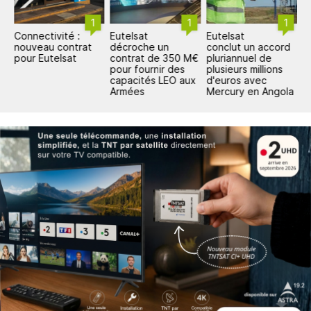
1
1
1
Connectivité :
Eutelsat
Eutelsat
E
nouveau contrat
décroche un
conclut un accord
V
pour Eutelsat
contrat de 350 M€
pluriannuel de
u
pour fournir des
plusieurs millions
c
capacités LEO aux
d'euros avec
e
Armées
Mercury en Angola