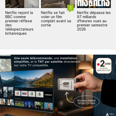
3
un
Netflix rejoint la
Netflix se fait
Netflix dépasse les
N
BBC comme
voler un film
97 milliards
e
premier réflexe
complet avant sa
d'heures vues au
e
des
sortie
premier semestre
e
téléspectateurs
2026
d
britanniques