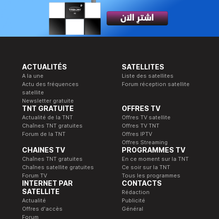
ACTUALITÉS
SATELLITES
A la une
Liste des satellites
Actu des fréquences
Forum réception satellite
satellite
Newsletter gratuite
TNT GRATUITE
OFFRES TV
Actualité de la TNT
Offres TV satellite
Chaînes TNT gratuites
Offres TV TNT
Forum de la TNT
Offres IPTV
Offres Streaming
CHAINES TV
PROGRAMMES TV
Chaînes TNT gratuites
En ce moment sur la TNT
Chaînes satellite gratuites
Ce soir sur la TNT
Forum TV
Tous les programmes
INTERNET PAR
CONTACTS
SATELLITE
Rédaction
Actualité
Publicité
Offres d'accès
Général
Forum