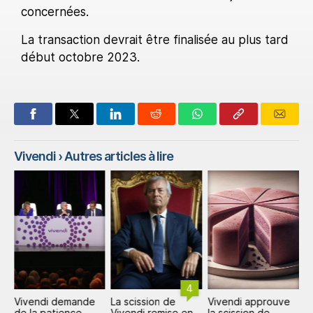
concernées.
La transaction devrait être finalisée au plus tard
début octobre 2023.
Vivendi
› Autres articles à lire
4
Vivendi demande
La scission de
Vivendi approuve
S
de la patience
Vivendi remise en
la scission de
V