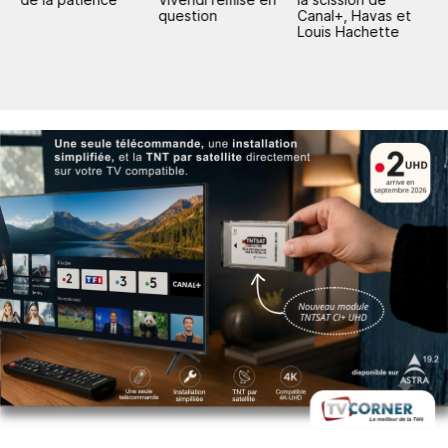
question
Canal+, Havas et
H
Louis Hachette
H
i