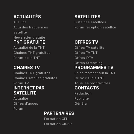
ACTUALITÉS
SATELLITES
A la une
Liste des satellites
Actu des fréquences
Forum réception satellite
satellite
Newsletter gratuite
TNT GRATUITE
OFFRES TV
Actualité de la TNT
Offres TV satellite
Chaînes TNT gratuites
Offres TV TNT
Forum de la TNT
Offres IPTV
Offres Streaming
CHAINES TV
PROGRAMMES TV
Chaînes TNT gratuites
En ce moment sur la TNT
Chaînes satellite gratuites
Ce soir sur la TNT
Forum TV
Tous les programmes
INTERNET PAR
CONTACTS
SATELLITE
Rédaction
Actualité
Publicité
Offres d'accès
Général
Forum
PARTENAIRES
Formation CEH
Formation CISSP