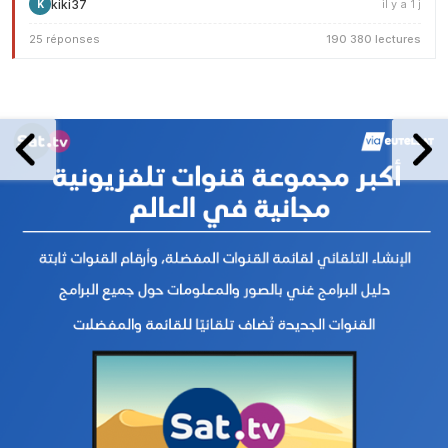
kiki37
il y a 1 j
K
25 réponses
190 380 lectures