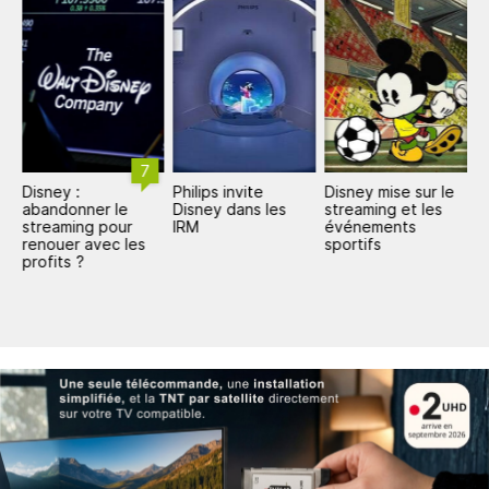
7
Disney :
Philips invite
Disney mise sur le
D
abandonner le
Disney dans les
streaming et les
s
r
streaming pour
IRM
événements
p
renouer avec les
sportifs
profits ?