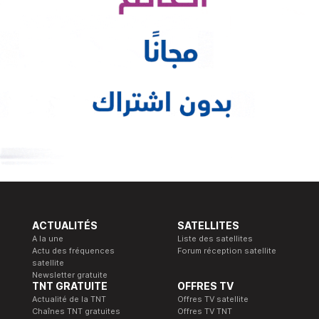
ACTUALITÉS
SATELLITES
A la une
Liste des satellites
Actu des fréquences
Forum réception satellite
satellite
Newsletter gratuite
TNT GRATUITE
OFFRES TV
Actualité de la TNT
Offres TV satellite
Chaînes TNT gratuites
Offres TV TNT