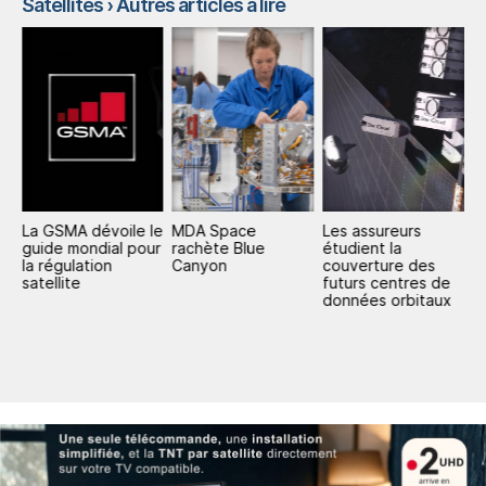
Satellites
› Autres articles à lire
La GSMA dévoile le
MDA Space
Les assureurs
S
guide mondial pour
rachète Blue
étudient la
A
la régulation
Canyon
couverture des
e
satellite
futurs centres de
q
données orbitaux
m
s