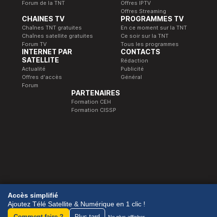
Forum de la TNT
Offres IPTV
Offres Streaming
CHAINES TV
PROGRAMMES TV
Chaînes TNT gratuites
En ce moment sur la TNT
Chaînes satellite gratuites
Ce soir sur la TNT
Forum TV
Tous les programmes
INTERNET PAR
CONTACTS
SATELLITE
Rédaction
Actualité
Publicité
Offres d'accès
Général
Forum
PARTENAIRES
Formation CEH
Formation CISSP
© 1989-2026 Télé Satellite et Numérique.
Accès simplifié
Ajoutez Télé Satellite & Numérique en 1 clic !
Comment faire ?
Plus tard
Ne plus afficher