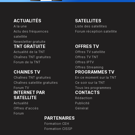
ACTUALITÉS
SATELLITES
A la une
Liste des satellites
Actu des fréquences
Forum réception satellite
satellite
Newsletter gratuite
TNT GRATUITE
OFFRES TV
Actualité de la TNT
Offres TV satellite
Chaînes TNT gratuites
Offres TV TNT
Forum de la TNT
Offres IPTV
Offres Streaming
CHAINES TV
PROGRAMMES TV
Chaînes TNT gratuites
En ce moment sur la TNT
Chaînes satellite gratuites
Ce soir sur la TNT
Forum TV
Tous les programmes
INTERNET PAR
CONTACTS
SATELLITE
Rédaction
Actualité
Publicité
Offres d'accès
Général
Forum
PARTENAIRES
Formation CEH
Formation CISSP