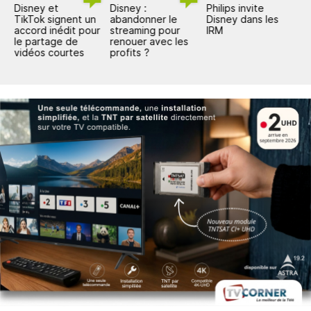
Disney et
Disney :
Philips invite
D
TikTok signent un
abandonner le
Disney dans les
s
accord inédit pour
streaming pour
IRM
é
le partage de
renouer avec les
s
vidéos courtes
profits ?