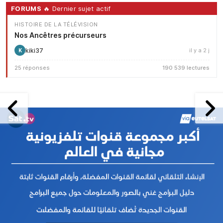
FORUMS
🔥 Dernier sujet actif
HISTOIRE DE LA TÉLÉVISION
Nos Ancêtres précurseurs
kiki37
il y a 2 j
K
25 réponses
190 539 lectures