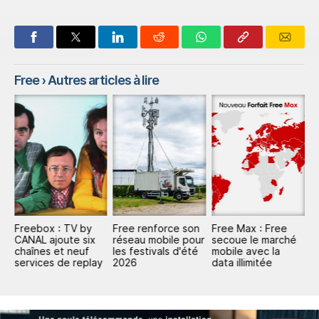
Free
› Autres articles à lire
m
Freebox : TV by
Free renforce son
Free Max : Free
F
CANAL ajoute six
réseau mobile pour
secoue le marché
s
chaînes et neuf
les festivals d'été
mobile avec la
A
services de replay
2026
data illimitée
D