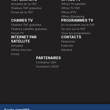
Actualité de la TNT
Offres TV satellite
Chaînes TNT gratuites
Offres TV TNT
Forum de la TNT
Offres IPTV
Offres Streaming
CHAINES TV
PROGRAMMES TV
Chaînes TNT gratuites
En ce moment sur la TNT
Chaînes satellite gratuites
Ce soir sur la TNT
Forum TV
Tous les programmes
INTERNET PAR
CONTACTS
SATELLITE
Rédaction
Actualité
Publicité
Offres d'accès
Général
Forum
PARTENAIRES
Formation CEH
Formation CISSP
© 1989-2026 Télé Satellite et Numérique.
Accès simplifié