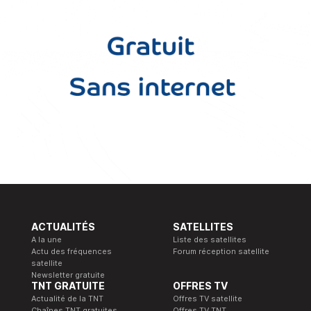
ACTUALITÉS
SATELLITES
A la une
Liste des satellites
Actu des fréquences
Forum réception satellite
satellite
Newsletter gratuite
TNT GRATUITE
OFFRES TV
Actualité de la TNT
Offres TV satellite
Chaînes TNT gratuites
Offres TV TNT