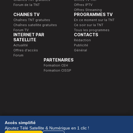
Forum de la TNT
Offres IPTV
Offres Streaming
CHAINES TV
PROGRAMMES TV
Chaînes TNT gratuites
En ce moment sur la TNT
Chaînes satellite gratuites
Ce soir sur la TNT
Forum TV
Tous les programmes
INTERNET PAR
CONTACTS
SATELLITE
Rédaction
Actualité
Publicité
Offres d'accès
Général
Forum
PARTENAIRES
Formation CEH
Formation CISSP
© 1989-2026 Télé Satellite et Numérique.
Accès simplifié
Ajoutez Télé Satellite & Numérique en 1 clic !