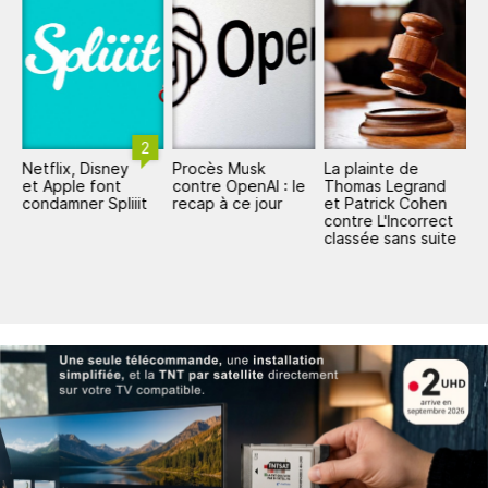
2
Netflix, Disney
Procès Musk
La plainte de
L
e
et Apple font
contre OpenAI : le
Thomas Legrand
c
condamner Spliiit
recap à ce jour
et Patrick Cohen
l
contre L'Incorrect
d
classée sans suite
M
c
m