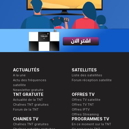
ACTUALITÉS
SATELLITES
A la une
Liste des satellites
Actu des fréquences
Forum réception satellite
satellite
Newsletter gratuite
TNT GRATUITE
OFFRES TV
Actualité de la TNT
Offres TV satellite
Chaînes TNT gratuites
Offres TV TNT
Forum de la TNT
Offres IPTV
Offres Streaming
CHAINES TV
PROGRAMMES TV
Chaînes TNT gratuites
En ce moment sur la TNT