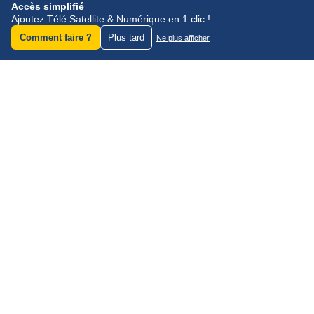
Accès simplifié
Ajoutez Télé Satellite & Numérique en 1 clic !
Comment faire ?
Plus tard
Ne plus afficher
ACTUALITÉS
SATELLITES
A la une
Liste des satellites
Actu des fréquences
Forum réception satellite
satellite
Newsletter gratuite
TNT GRATUITE
OFFRES TV