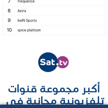
7
frequence
8
Astra
9
beIN Sports
10
spice platinum