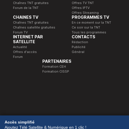
Chaînes TNT gratuites
Offres TV TNT
Forum de la TNT
Offres IPTV
Offres Streaming
CHAINES TV
PROGRAMMES TV
Chaînes TNT gratuites
En ce moment sur la TNT
Chaînes satellite gratuites
Ce soir sur la TNT
Forum TV
Tous les programmes
INTERNET PAR
CONTACTS
SATELLITE
Rédaction
Actualité
Publicité
Offres d'accès
Général
Forum
PARTENAIRES
Formation CEH
Formation CISSP
© 1989-2026 Télé Satellite et Numérique.
Accès simplifié
Ajoutez Télé Satellite & Numérique en 1 clic !