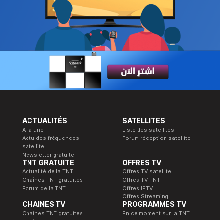
ACTUALITÉS
SATELLITES
A la une
Liste des satellites
Actu des fréquences
Forum réception satellite
satellite
Newsletter gratuite
TNT GRATUITE
OFFRES TV
Actualité de la TNT
Offres TV satellite
Chaînes TNT gratuites
Offres TV TNT
Forum de la TNT
Offres IPTV
Offres Streaming
CHAINES TV
PROGRAMMES TV
Chaînes TNT gratuites
En ce moment sur la TNT