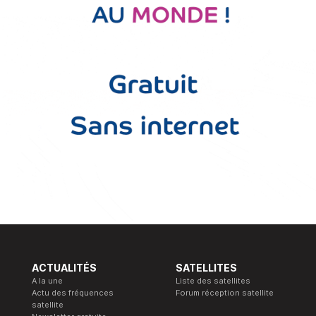
ACTUALITÉS
SATELLITES
A la une
Liste des satellites
Actu des fréquences
Forum réception satellite
satellite