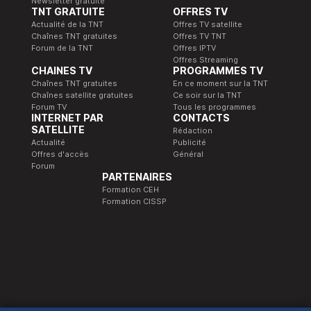
Newsletter gratuite
TNT GRATUITE
OFFRES TV
Actualité de la TNT
Offres TV satellite
Chaînes TNT gratuites
Offres TV TNT
Forum de la TNT
Offres IPTV
Offres Streaming
CHAINES TV
PROGRAMMES TV
Chaînes TNT gratuites
En ce moment sur la TNT
Chaînes satellite gratuites
Ce soir sur la TNT
Forum TV
Tous les programmes
INTERNET PAR
CONTACTS
SATELLITE
Rédaction
Actualité
Publicité
Offres d'accès
Général
Forum
PARTENAIRES
Formation CEH
Formation CISSP