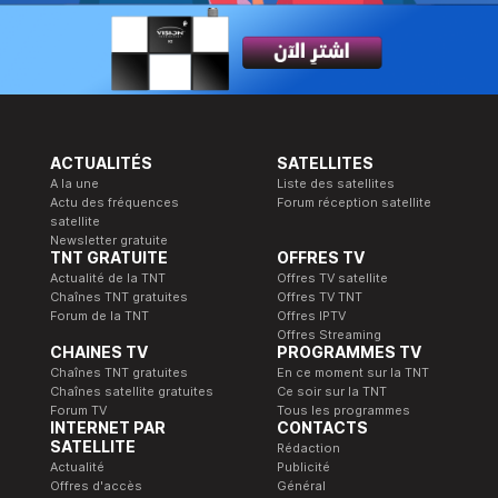
ACTUALITÉS
SATELLITES
A la une
Liste des satellites
Actu des fréquences
Forum réception satellite
satellite
Newsletter gratuite
TNT GRATUITE
OFFRES TV
Actualité de la TNT
Offres TV satellite
Chaînes TNT gratuites
Offres TV TNT
Forum de la TNT
Offres IPTV
Offres Streaming
CHAINES TV
PROGRAMMES TV
Chaînes TNT gratuites
En ce moment sur la TNT
Chaînes satellite gratuites
Ce soir sur la TNT
Forum TV
Tous les programmes
INTERNET PAR
CONTACTS
SATELLITE
Rédaction
Actualité
Publicité
Offres d'accès
Général