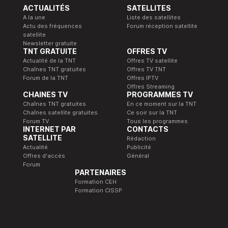
ACTUALITÉS
SATELLITES
A la une
Liste des satellites
Actu des fréquences
Forum réception satellite
satellite
Newsletter gratuite
TNT GRATUITE
OFFRES TV
Actualité de la TNT
Offres TV satellite
Chaînes TNT gratuites
Offres TV TNT
Forum de la TNT
Offres IPTV
Offres Streaming
CHAINES TV
PROGRAMMES TV
Chaînes TNT gratuites
En ce moment sur la TNT
Chaînes satellite gratuites
Ce soir sur la TNT
Forum TV
Tous les programmes
INTERNET PAR
CONTACTS
SATELLITE
Rédaction
Actualité
Publicité
Offres d'accès
Général
Forum
PARTENAIRES
Formation CEH
Formation CISSP