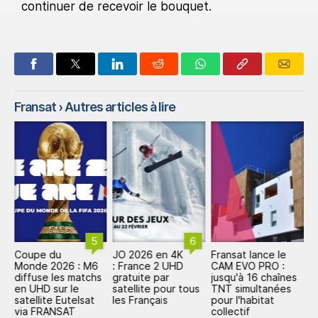
continuer de recevoir le bouquet.
Fransat
› Autres articles à lire
5
6
Coupe du
JO 2026 en 4K
Fransat lance le
M
 à
Monde 2026 : M6
: France 2 UHD
CAM EVO PRO :
s
ée
diffuse les matchs
gratuite par
jusqu'à 16 chaînes
é
en UHD sur le
satellite pour tous
TNT simultanées
F
satellite Eutelsat
les Français
pour l'habitat
via FRANSAT
collectif