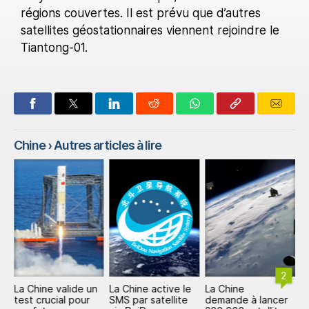
régions couvertes. Il est prévu que d’autres
satellites géostationnaires viennent rejoindre le
Tiantong-01.
Chine
› Autres articles à lire
2
La Chine valide un
La Chine active le
La Chine
L
c
test crucial pour
SMS par satellite
demande à lancer
e