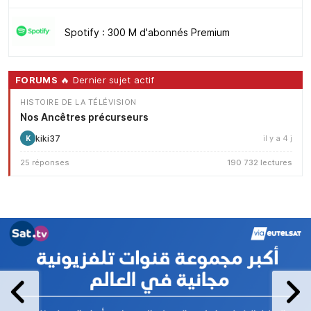
Spotify : 300 M d'abonnés Premium
FORUMS
🔥 Dernier sujet actif
HISTOIRE DE LA TÉLÉVISION
Nos Ancêtres précurseurs
kiki37
il y a 4 j
K
25 réponses
190 732 lectures