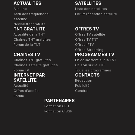
ACTUALITÉS
SATELLITES
A la une
Liste des satellites
Actu des fréquences
Forum réception satellite
satellite
Newsletter gratuite
TNT GRATUITE
OFFRES TV
Actualité de la TNT
Offres TV satellite
Chaînes TNT gratuites
Offres TV TNT
Forum de la TNT
Offres IPTV
Offres Streaming
CHAINES TV
PROGRAMMES TV
Chaînes TNT gratuites
En ce moment sur la TNT
Chaînes satellite gratuites
Ce soir sur la TNT
Forum TV
Tous les programmes
INTERNET PAR
CONTACTS
SATELLITE
Rédaction
Actualité
Publicité
Offres d'accès
Général
Forum
PARTENAIRES
Formation CEH
Formation CISSP