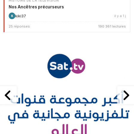
HISTOIRE DE LA TÉLÉVISION
Nos Ancêtres précurseurs
kiki37
il y a 1 j
K
25 réponses
190 361 lectures