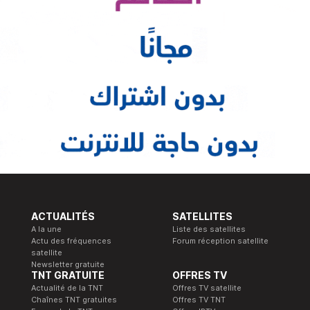
ACTUALITÉS
SATELLITES
A la une
Liste des satellites
Actu des fréquences
Forum réception satellite
satellite
Newsletter gratuite
TNT GRATUITE
OFFRES TV
Actualité de la TNT
Offres TV satellite
Chaînes TNT gratuites
Offres TV TNT