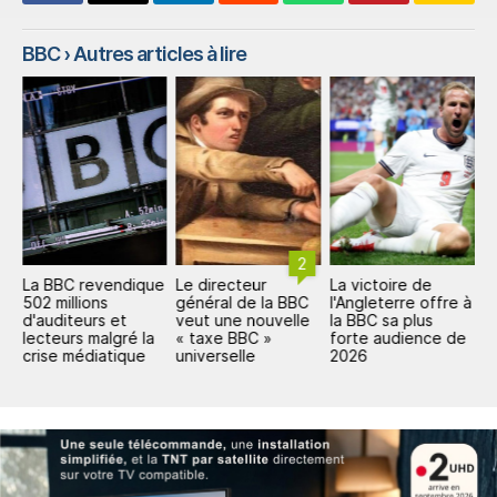
BBC
› Autres articles à lire
2
La BBC revendique
Le directeur
La victoire de
C
502 millions
général de la BBC
l'Angleterre offre à
m
d'auditeurs et
veut une nouvelle
la BBC sa plus
2
lecteurs malgré la
« taxe BBC »
forte audience de
m
crise médiatique
universelle
2026
p
r