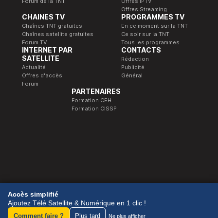
Forum de la TNT
Offres IPTV
Offres Streaming
CHAINES TV
PROGRAMMES TV
Chaînes TNT gratuites
En ce moment sur la TNT
Chaînes satellite gratuites
Ce soir sur la TNT
Forum TV
Tous les programmes
INTERNET PAR
CONTACTS
SATELLITE
Rédaction
Actualité
Publicité
Offres d'accès
Général
Forum
PARTENAIRES
Formation CEH
Formation CISSP
© 1989-2026 Télé Satellite et Numérique.
Accès simplifié
Ajoutez Télé Satellite & Numérique en 1 clic !
Comment faire ?
Plus tard
Ne plus afficher