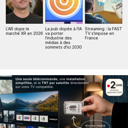
L'AR dope le
La pub dopée à l'IA
Streaming : la FAST
P
marché XR en 2026
va porter
TV s'impose en
mi
l'industrie des
France
d
médias à des
d
sommets d'ici 2030