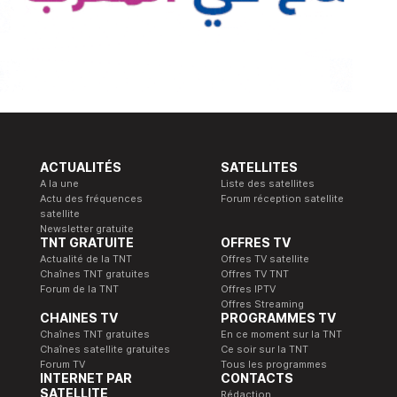
ACTUALITÉS
SATELLITES
A la une
Liste des satellites
Actu des fréquences
Forum réception satellite
satellite
Newsletter gratuite
TNT GRATUITE
OFFRES TV
Actualité de la TNT
Offres TV satellite
Chaînes TNT gratuites
Offres TV TNT
Forum de la TNT
Offres IPTV
Offres Streaming
CHAINES TV
PROGRAMMES TV
Chaînes TNT gratuites
En ce moment sur la TNT
Chaînes satellite gratuites
Ce soir sur la TNT
Forum TV
Tous les programmes
INTERNET PAR
CONTACTS
SATELLITE
Rédaction