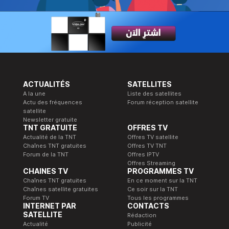
ACTUALITÉS
SATELLITES
A la une
Liste des satellites
Actu des fréquences
Forum réception satellite
satellite
Newsletter gratuite
TNT GRATUITE
OFFRES TV
Actualité de la TNT
Offres TV satellite
Chaînes TNT gratuites
Offres TV TNT
Forum de la TNT
Offres IPTV
Offres Streaming
CHAINES TV
PROGRAMMES TV
Chaînes TNT gratuites
En ce moment sur la TNT
Chaînes satellite gratuites
Ce soir sur la TNT
Forum TV
Tous les programmes
INTERNET PAR
CONTACTS
SATELLITE
Rédaction
Actualité
Publicité