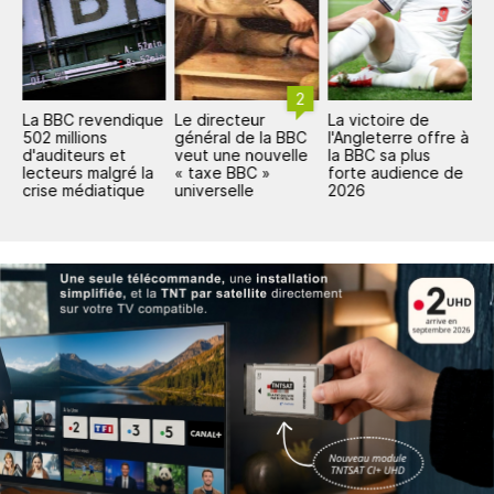
2
La BBC revendique
Le directeur
La victoire de
C
502 millions
général de la BBC
l'Angleterre offre à
m
d'auditeurs et
veut une nouvelle
la BBC sa plus
2
lecteurs malgré la
« taxe BBC »
forte audience de
m
crise médiatique
universelle
2026
p
r