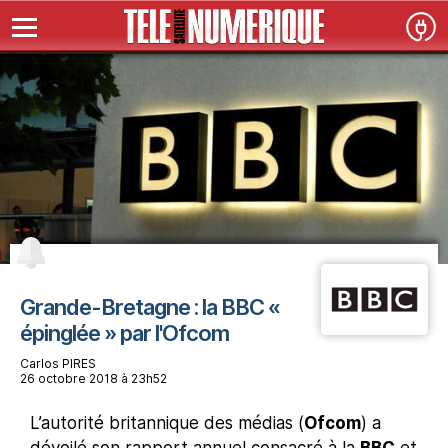
Grande-Bretagne : la BBC «
épinglée » par l'Ofcom
Carlos PIRES
26 octobre 2018 à 23h52
L’autorité britannique des médias (
Ofcom
) a
dévoilé son rapport annuel consacré à la
BBC
et