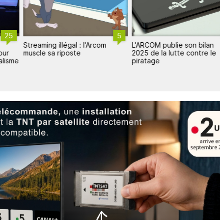
25
5
Streaming illégal : l'Arcom
L'ARCOM publie son bilan
our
muscle sa riposte
2025 de la lutte contre le
alisme
piratage