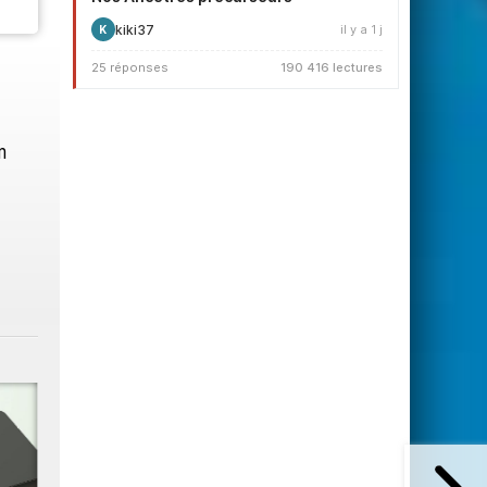
kiki37
il y a 1 j
K
25 réponses
190 416 lectures
m