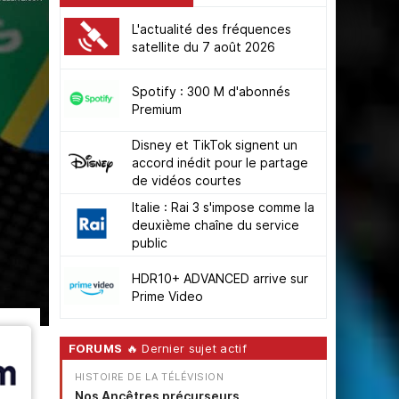
L'actualité des fréquences
satellite du 7 août 2026
Spotify : 300 M d'abonnés
Premium
Disney et TikTok signent un
accord inédit pour le partage
de vidéos courtes
Italie : Rai 3 s'impose comme la
deuxième chaîne du service
public
HDR10+ ADVANCED arrive sur
Prime Video
FORUMS
🔥 Dernier sujet actif
HISTOIRE DE LA TÉLÉVISION
Nos Ancêtres précurseurs