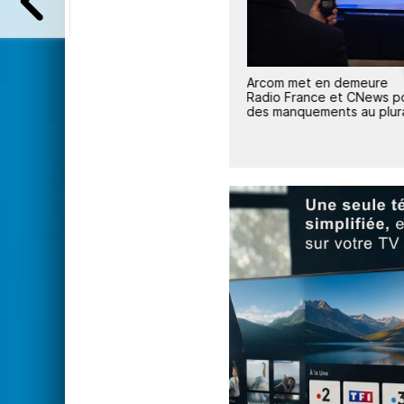
80
aming
L'Arcom gifle à nouveau
Arcom met en demeure
 record
CNews
Radio France et CNews p
ans la
des manquements au plur