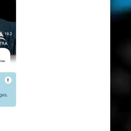
!
ges.