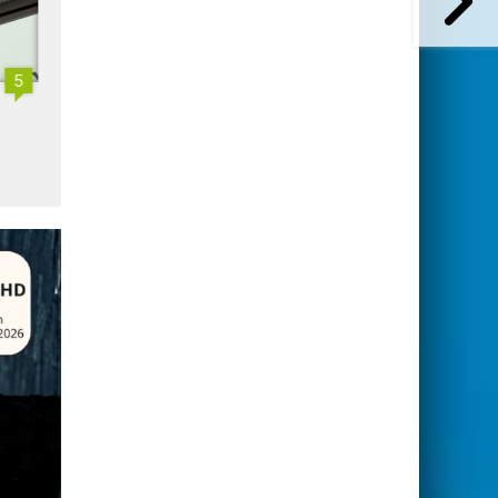
5
L'Arcom en défense face aux
Une seule candidature
attaques : un billet de
auditionnée par l'Arcom pou
clarification au timing délicat
TNT locale de Monistrol-su
Loire