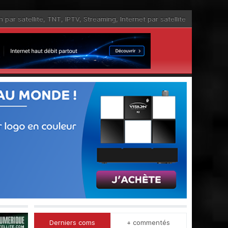
n par satellite
,
TNT
,
IPTV
,
Streaming
,
Internet par satellite
Derniers coms
+ commentés