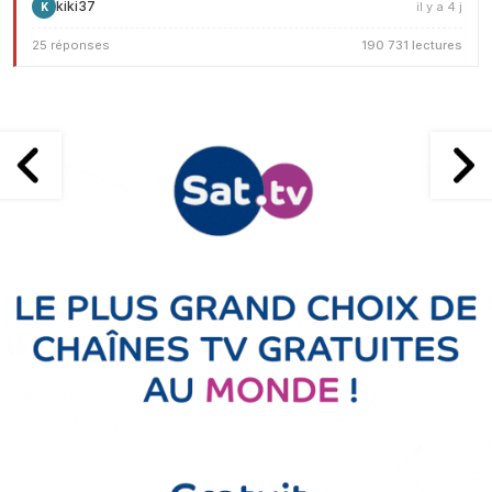
kiki37
il y a 4 j
K
25 réponses
190 731 lectures