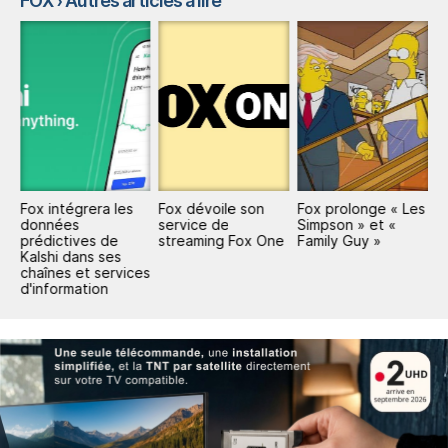
FOX
› Autres articles à lire
Fox intégrera les
Fox dévoile son
Fox prolonge « Les
F
de
données
service de
Simpson » et «
n
prédictives de
streaming Fox One
Family Guy »
d
Kalshi dans ses
chaînes et services
d'information