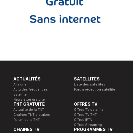
ACTUALITÉS
SATELLITES
A la une
Liste des satellites
Actu des fréquences
Forum réception satellite
satellite
Newsletter gratuite
TNT GRATUITE
OFFRES TV
Actualité de la TNT
Offres TV satellite
Chaînes TNT gratuites
Offres TV TNT
Forum de la TNT
Offres IPTV
Offres Streaming
CHAINES TV
PROGRAMMES TV